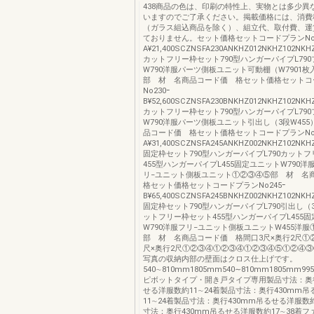
438商品の色は、印刷の特性上、実物とは多少異
いますのでご了承ください。掲載価格には、消費
（ガラス組込商品を除く）、組立代、取付費、運
ておりません。セット価格セットコードプランNo2
A¥21,400SCZNSFA230ANKHZ012NKHZ102NKHZ20
カットフリー枠セット790型ハンガーパイプL790
W790洋服パーツ側板ユニット可動棚（W7901
部 材 名商品コード価 格セット価格セットコ
No230ｰ
B¥52,600SCZNSFA230BNKHZ012NKHZ102NKHZ30
カットフリー枠セット790型ハンガーパイプL790
W790洋服パーツ側板ユニット引出し（3段W45
品コード価 格セット価格セットコードプランNo2
A¥31,400SCZNSFA245ANKHZ002NKHZ102NKHZ01
固定枠セット790型ハンガーパイプL790カット
455型ハンガーパイプL455固定ユニットW790洋服
リ−ユニット側板ユニット①②③④⑤部 材 
格セット価格セットコードプランNo245ｰ
B¥65,400SCZNSFA245BNKHZ002NKHZ102NKHZ30
固定枠セット790型ハンガーパイプL790引出し（3
ットフリー枠セット455型ハンガーパイプL455
W790洋服フリ−ユニット側板ユニットW455洋
部 材 名商品コード価 格間口3尺×奥行2尺①②
尺×奥行2尺①②③④①②③④①②③④⑤①②④③
写真の収納内部の壁面はクロス仕上げです。
540∼810mm1805mm540∼810mm1805mm99
ピボットタイプ・開き戸タイプ専用製品寸法：奥行
せる洋服数約11∼24着製品寸法：奥行430mm
11∼24着製品寸法：奥行430mm吊るせる洋服数約
寸法：奥行430mm吊るせる洋服数約17∼38着フ