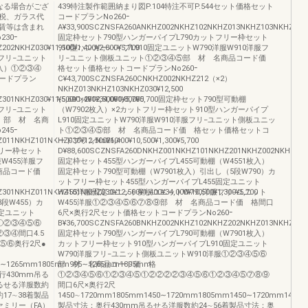
なる場合がござ
439特注製作範囲納まり図P.104特注不可P.544セット価格セット
税、ガラス代
コードプランNo260ｰ
賃等は含まれ
A¥33,900SCZNSFA260ANKHZ002NKHZ102NKHZ013NKHZ103NKHZ030¥12,
30ｰ
固定枠セット790型ハンガーパイプL790カットフリー枠セット
2NKHZ030¥11,500¥1,400¥2,800¥5,700
910型ハンガーパイプL910固定ユニットW790洋服W910洋服フ
フリ−ユニット
リ−ユニット側板ユニット①②③④⑤部 材 名商品コード価
枚入）①②③④
格セット価格セットコードプランNo260ｰ
ードプラン
C¥43,700SCZNSFA260CNKHZ002NKHZ212（×2）
NKHZ013NKHZ103NKHZ030¥12,500
1NKHZ030¥11,500¥1,400¥34,000¥5,700
¥5,600×2¥12,500¥1,800¥5,700固定枠セット790型可動棚
フリ−ユニット
（W7902枚入）×2カットフリー枠セット910型ハンガーパイプ
5）部 材 名商
L910固定ユニットW790洋服W910洋服フリ−ユニット側板ユニッ
45ｰ
ト①②③④⑤部 材 名商品コード価 格セット価格セットコ
1NKHZ101NKHZ030¥12,500¥1,400¥10,500¥1,300¥5,700
ードプランNo260ｰ
フリー枠セット
D¥88,600SCZNSFA260DNKHZ001NKHZ101NKHZ201NKHZ002NKHZ202NKHZ
W455洋服フ
固定枠セット455型ハンガーパイプL455可動棚（W4551枚入）
名商品コード価
固定枠セット790型可動棚（W7901枚入）引出し（5段W790）カ
ットフリー枠セット455型ハンガーパイプL455固定ユニット
1NKHZ011NKHZ101NKHZ030¥12,500¥1,400¥34,000¥10,500¥1,300¥5,700
W455洋服固定ユニット側板ユニットW790洋服フリ−ユニット
段W455）カ
W455洋服①②③④⑤⑥⑦⑧⑨部 材 名商品コード価 格間口
固定ユニット
6尺×奥行2尺セット価格セットコードプランNo260ｰ
服①②③④⑤⑥
B¥36,700SCZNSFA260BNKHZ002NKHZ102NKHZ202NKHZ013NKHZ103NKHZ
③④間口4.5
固定枠セット790型ハンガーパイプL790可動棚（W7901枚入）
⑤⑥奥行2尺●
カットフリー枠セット910型ハンガーパイプL910固定ユニット
W790洋服フリ−ユニット側板ユニットW910洋服①②③④⑤⑥
5∼1265mm1805mm995∼1265mm1805mm
部 材 名商品コード価 格
430mm吊る
①②③④⑤⑥①②③④⑤①②②②②③④⑤⑥①②③④⑤⑦⑧⑨
吊るせる洋服数約
間口6尺×奥行2尺
17∼38着製品
1450∼1720mm1805mm1450∼1720mm1805mm1450∼1720mm1450
ァミリー（FA）
製品寸法：奥行430mm吊るせる洋服数約24∼56着製品寸法：奥