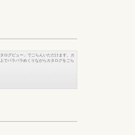
タログビュー」でごらんいただけます。カ
b上でパラパラめくりながらカタログをごら