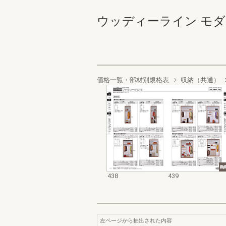
ウッディーライン モダン 受
価格一覧・部材別規格表
収納（共通）
438
439
左ページから抽出された内容