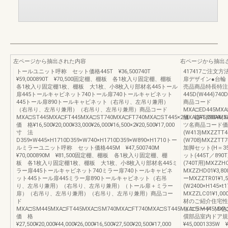
左ページから抽出された内容
右ページから抽出
トールユニット呼称 セット価格445T ¥36,500740T
417417ご注文
¥59,000890T ¥70,500固定棚、棚板 各1枚入り固定棚、棚板
扉デザイン●台輪
各1枚入り固定棚1枚、棚板 大1枚、小8枚入り部材名445トール
売品商品特長特注製作
扉445トールキャビネット740トール扉740トールキャビネット
445D(W444)740D
445トール扉890トールキャビネット（右吊り、左吊り兼用）
商品コード
（右吊り、左吊り兼用）（右吊り、左吊り兼用）商品コード
MXA□ED445MXA
MXA□ST445MXA□FT445MXA□ST740MXA□FT740MXA□ST445×2MXA□FT890AMX
価 格¥5,000¥6,50
価 格¥16,500¥20,000¥33,000¥26,000¥16,500×2¥20,500¥17,000
ツ名商品コード価
寸 法
(W413)MXZZTT4
D359×W445×H1710D359×W740×H1710D359×W890×H1710トー
(W708)MXZZTT7
ルミラーユニット呼称 セット価格445M ¥47,500740M
加脚セット(H＝35
¥70,000890M ¥81,500固定棚、棚板 各1枚入り固定棚、棚
ット(445T／890
板 各1枚入り固定棚1枚、棚板 大1枚、小8枚入り部材名445ミ
(740T用)MXZ
ラー扉445トールキャビネット740ミラー扉740トールキャビネ
MXZZHD01¥3
ット445トール扉445ミラー扉890トールキャビネット（右吊
ーMXZZTR01
り、左吊り兼用）（右吊り、左吊り兼用）（トール扉＋ミラー
(W2400×H145×
扉）（右吊り、左吊り兼用）（右吊り、左吊り兼用）商品コー
MXZZLC01¥
ド
材のご紹介住宅性
MXA□SM445MXA□FT445MXA□SM740MXA□FT740MXA□ST445MXA□SM445MXA□
ョコラーデ（S色
価 格
償部品室内ドア規
¥27,500¥20,000¥44,000¥26,000¥16,500¥27,500¥20,500¥17,000
¥45,000133