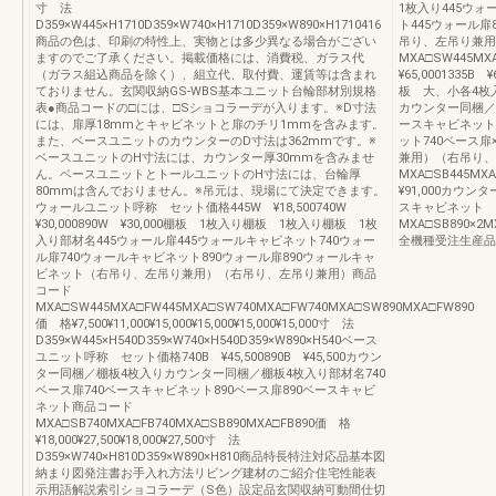
寸 法
1枚入り445ウォ
D359×W445×H1710D359×W740×H1710D359×W890×H1710416
ト445ウォール扉
商品の色は、印刷の特性上、実物とは多少異なる場合がござい
吊り、左吊り兼用
ますのでご了承ください。掲載価格には、消費税、ガラス代
MXA□SW445MXA□
（ガラス組込商品を除く）、組立代、取付費、運賃等は含まれ
¥65,0001335B
ておりません。玄関収納GS-WBS基本ユニット台輪部材別規格
板 大、小各4枚
表●商品コードの□には、□Sショコラーデが入ります。※D寸法
カウンター同梱／棚
には、扉厚18mmとキャビネットと扉のチリ1mmを含みます。
ースキャビネット4
また、ベースユニットのカウンターのD寸法は362mmです。※
ット740ベース扉
ベースユニットのH寸法には、カウンター厚30mmを含みませ
兼用）（右吊り、
ん。ベースユニットとトールユニットのH寸法には、台輪厚
MXA□SB445MXA□
80mmは含んでおりません。※吊元は、現場にて決定できます。
¥91,000カウン
ウォールユニット呼称 セット価格445W ¥18,500740W
スキャビネット
¥30,000890W ¥30,000棚板 1枚入り棚板 1枚入り棚板 1枚
MXA□SB890×2MX
入り部材名445ウォール扉445ウォールキャビネット740ウォー
全機種受注生産品
ル扉740ウォールキャビネット890ウォール扉890ウォールキャ
ビネット（右吊り、左吊り兼用）（右吊り、左吊り兼用）商品
コード
MXA□SW445MXA□FW445MXA□SW740MXA□FW740MXA□SW890MXA□FW890
価 格¥7,500¥11,000¥15,000¥15,000¥15,000¥15,000寸 法
D359×W445×H540D359×W740×H540D359×W890×H540ベース
ユニット呼称 セット価格740B ¥45,500890B ¥45,500カウン
ター同梱／棚板4枚入りカウンター同梱／棚板4枚入り部材名740
ベース扉740ベースキャビネット890ベース扉890ベースキャビ
ネット商品コード
MXA□SB740MXA□FB740MXA□SB890MXA□FB890価 格
¥18,000¥27,500¥18,000¥27,500寸 法
D359×W740×H810D359×W890×H810商品特長特注対応品基本図
納まり図発注書お手入れ方法リビング建材のご紹介住宅性能表
示用語解説索引ショコラーデ（S色）設定品玄関収納可動間仕切