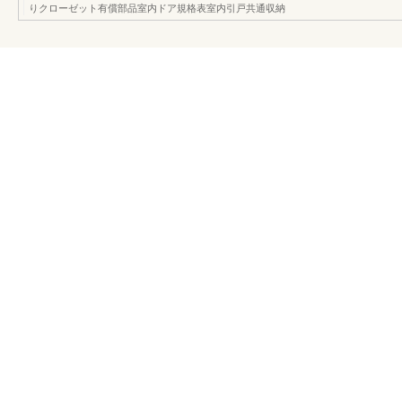
りクローゼット有償部品室内ドア規格表室内引戸共通収納