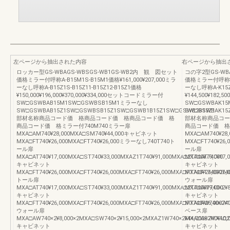
左ページから抽出された内容
右ページから抽出
ロッカー型GS-WBAGS-WBSGS-WB1GS-WB2内 観 図セット
コの字2型GS-WB
価格ミラー付呼称A-B15M1S-B15M1価格¥161,000¥207,000ミラ
価格ミラー付呼称A-K
ーなし呼称A-B15Z1S-B15Z11-B15Z12-B15Z1価格
ーなし呼称A-K15Z2
¥150,000¥196,000¥370,000¥334,000セットコードミラー付
¥144,500¥182
SW□GSWBAB15M1SW□GSWBSB15M1ミラーなし
SW□GSWBAK1
SW□GSWBAB15Z1SW□GSWBSB15Z1SW□GSWB1B15Z1SW□GSWB2B15Z1
SW□GSWBAK15
部材名称商品コード価 格商品コード価 格商品コード価 格
部材名称商品コー
商品コード価 格ミラー付740M740ミラー扉
商品コード価 格ミ
MXA□AM740¥28,000MXA□SM740¥44,000キャビネット
MXA□AM740¥28
MXA□FT740¥26,000MXA□FT740¥26,000ミラーなし740T740ト
MXA□FT740¥26
ール扉
ール扉
MXA□AT740¥17,000MXA□ST740¥33,000MXAZ1T740¥91,000MXA□2T740¥79,000
MXA□AT740¥17,0
キャビネット
キャビネット
MXA□FT740¥26,000MXA□FT740¥26,000MXA□FT740¥26,000MXA□FT740¥26,00074
MXA□FT740¥26,0
トール扉
ウォール扉
MXA□AT740¥17,000MXA□ST740¥33,000MXAZ1T740¥91,000MXA□2T740¥79,000
MXA□AW740×2¥8
キャビネット
キャビネット
MXA□FT740¥26,000MXA□FT740¥26,000MXA□FT740¥26,000MXA□FT740¥26,00074
MXA□FW740×2¥1
ウォール扉
ベース扉
MXA□AW740×2¥8,000×2MXA□SW740×2¥15,000×2MXAZ1W740×2¥44,000×2MXA□2W
MXA□AB740¥10,
キャビネット
キャビネット