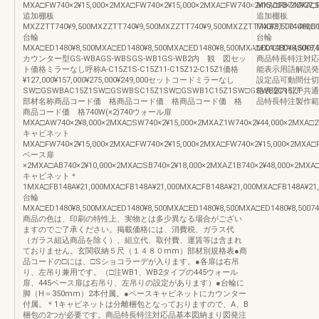
MXA□FW740×2¥15,000×2MXA□FW740×2¥15,000×2MXA□FW740×2¥15,000×2MXA□F
MXA□FB740¥27,5
追加棚板
追加棚板
MXZZTT740¥9,500MXZZTT740¥9,500MXZZTT740¥9,500MXZZTT740¥9,5001480D
MXZZTT740¥9,5
台輪
台輪
MXA□ED1480¥8,500MXA□ED1480¥8,500MXA□ED1480¥8,500MXA□ED1480¥8,50074
MXA□ED1480¥8,5
カウンター型GS-WBAGS-WBSGS-WB1GS-WB2内 観 図セッ
商品特長特注対応
ト価格ミラーなし呼称A-C15Z1S-C15Z11-C15Z12-C15Z1価格
能表示用語解説発
¥127,000¥157,000¥275,000¥249,000セットコードミラーなし
設定品可動間仕切
SW□GSWBAC15Z1SW□GSWBSC15Z1SW□GSWB1C15Z1SW□GSWB2C15Z1
格表室内引戸共通
部材名称商品コード価 格商品コード価 格商品コード価 格
品特長特注製作範囲納
商品コード価 格740W(×2)740ウォール扉
MXA□AW740×2¥8,000×2MXA□SW740×2¥15,000×2MXAZ1W740×2¥44,000×2MXA□2W
キャビネット
MXA□FW740×2¥15,000×2MXA□FW740×2¥15,000×2MXA□FW740×2¥15,000×2MXA□F
ベース扉
×2MXA□AB740×2¥10,000×2MXA□SB740×2¥18,000×2MXAZ1B740×2¥48,000×2MXA□
キャビネット＊
1MXA□FB148A¥21,000MXA□FB148A¥21,000MXA□FB148A¥21,000MXA□FB148A¥21,
台輪
MXA□ED1480¥8,500MXA□ED1480¥8,500MXA□ED1480¥8,500MXA□ED1480¥8,50074
商品の色は、印刷の特性上、実物とは多少異なる場合がござい
ますのでご了承ください。掲載価格には、消費税、ガラス代
（ガラス組込商品を除く）、組立代、取付費、運賃等は含まれ
ておりません。玄関収納５尺（１４８０mm）部材別規格表●商
品コードの□には、□Sショコラーデが入ります。●各扉は右吊
り、左吊り兼用です。（□注WB1、WB2タイプの445ウォール
扉、445ベース扉は右吊り、左吊りの設定があります）●台輪に
脚（H＝350mm）2本付属。●ベースキャビネットにカウンター
付属。＊1キャビネットは分離梱包となっておりますので、A、B
梱包の2つが必要です。商品特長特注対応品基本図納まり図発注