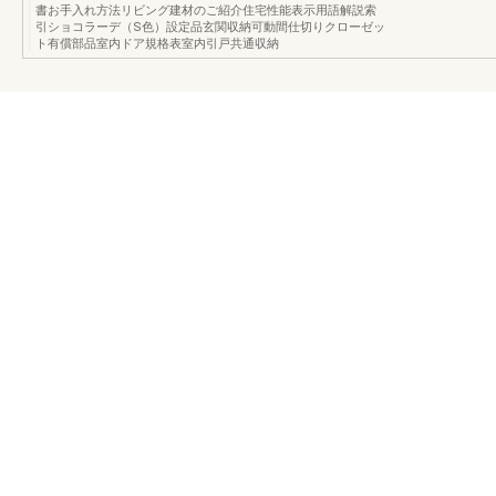
書お手入れ方法リビング建材のご紹介住宅性能表示用語解説索
引ショコラーデ（S色）設定品玄関収納可動間仕切りクローゼッ
ト有償部品室内ドア規格表室内引戸共通収納