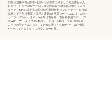
部材別規格表商品特長特注対応品基本図納まり図発注書お手入
れ方法リビング建材のご紹介住宅性能表示用語解説索引ショコ
ラーデ（S色）設定品玄関収納可動間仕切りクローゼット有償部
品室内ドア規格表室内引戸共通収納●商品コードの□には、□Sシ
ョコラーデが入ります。●各扉は右吊り、左吊り兼用です。（□
注WB1、WB2タイプの445ウォール扉、445ベース扉は右吊り、
左吊りの設定があります）●台輪に脚（H＝350mm）2本付属。
●ベースキャビネットにカウンター付属。