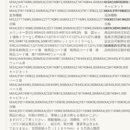
MXA□AW740¥8,000MXA□SW740¥15,000MXAZ1W740¥44,000MXA□2W740¥38,000
MXA□AB740¥10,
キャビネット
キャビネット
MXA□FW1185¥22,500MXA□FW1185¥22,500MXA□FW1185¥22,500MXA□FW1185¥22,
MXA□FB740¥27,5
追加棚板
追加棚板
MXZZTT740¥9,500MXZZTT740¥9,500MXZZTT740¥9,500MXZZTT740¥9,5001185D
MXZZTT445¥4,5
台輪
台輪
MXA□ED1185¥8,000MXA□ED1185¥8,000MXA□ED1185¥8,000MXA□ED1185¥8,00074
MXA□ED1185¥8,0
カウンター型GS-WBAGS-WBSGS-WB1GS-WB2内 観 図セッ
商品特長特注対応
ト価格ミラーなし呼称A-C12Z1S-C12Z11-C12Z1L2-C12Z1L価格
能表示用語解説発
¥95,500¥118,000¥206,500¥187,000セットコードミラーなし
設定品可動間仕切
SW□GSWBAC12Z1SW□GSWBSC12Z1SW□GSWB1C12Z1LSW□GSWB2C12Z1L
格表室内引戸共通
部材名称商品コード価 格商品コード価 格商品コード価 格
品特長特注製作範囲納
商品コード価 格1185W445ウォール扉
MXA□AW445¥4,000MXA□SW445¥7,500MXAZ1W445L¥22,000MXA□2W445L¥19,000
ウォール扉
MXA□AW740¥8,000MXA□SW740¥15,000MXAZ1W740¥44,000MXA□2W740¥38,000
キャビネット
MXA□FW1185¥22,500MXA□FW1185¥22,500MXA□FW1185¥22,500MXA□FW1185¥22,
ベース扉
MXA□AB445¥5,000MXA□SB445¥9,000MXAZ1B445L¥24,000MXA□2B445L¥20,50074
ベース扉
MXA□AB740¥10,000MXA□SB740¥18,000MXAZ1B740¥48,000MXA□2B740¥41,000
キャビネット
MXA□FB1185¥38,000MXA□FB1185¥38,000MXA□FB1185¥38,000MXA□FB1185¥38,0
台輪
MXA□ED1185¥8,000MXA□ED1185¥8,000MXA□ED1185¥8,000MXA□ED1185¥8,00092
商品の色は、印刷の特性上、実物とは多少異なる場合がござい
ますのでご了承ください。掲載価格には、消費税、ガラス代
（ガラス組込商品を除く）、組立代、取付費、運賃等は含まれ
ておりません。玄関収納４尺（１１８５mm）４.５尺両入隅用