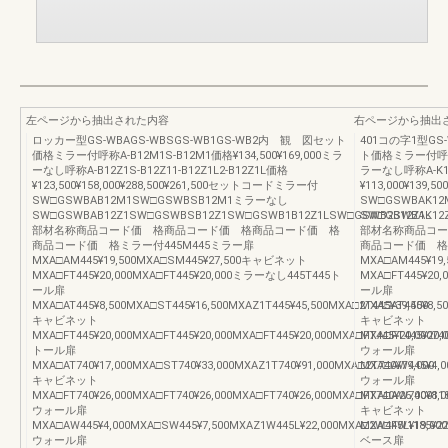
左ページから抽出された内容
右ページから抽出
ロッカー型GS-WBAGS-WBSGS-WB1GS-WB2内 観 図セット
401コの字1型GS
価格ミラー付呼称A-B12M1S-B12M1価格¥134,500¥169,000ミラ
ト価格ミラー付呼称A-
ーなし呼称A-B12Z1S-B12Z11-B12Z1L2-B12Z1L価格
ラーなし呼称A-K12Z
¥123,500¥158,000¥288,500¥261,500セットコードミラー付
¥113,000¥139
SW□GSWBAB12M1SW□GSWBSB12M1ミラーなし
SW□GSWBAK1
SW□GSWBAB12Z1SW□GSWBSB12Z1SW□GSWB1B12Z1LSW□GSWB2B12Z1L
SW□GSWBAK12
部材名称商品コード価 格商品コード価 格商品コード価 格
部材名称商品コー
商品コード価 格ミラー付445M445ミラー扉
商品コード価 格ミ
MXA□AM445¥19,500MXA□SM445¥27,500キャビネット
MXA□AM445¥19
MXA□FT445¥20,000MXA□FT445¥20,000ミラーなし445T445ト
MXA□FT445¥20
ール扉
ール扉
MXA□AT445¥8,500MXA□ST445¥16,500MXAZ1T445¥45,500MXA□2T445¥39,500
MXA□AT445¥8,50
キャビネット
キャビネット
MXA□FT445¥20,000MXA□FT445¥20,000MXA□FT445¥20,000MXA□FT445¥20,00074
MXA□FT445¥20,0
トール扉
ウォール扉
MXA□AT740¥17,000MXA□ST740¥33,000MXAZ1T740¥91,000MXA□2T740¥79,000
MXA□AW445¥4,0
キャビネット
ウォール扉
MXA□FT740¥26,000MXA□FT740¥26,000MXA□FT740¥26,000MXA□FT740¥26,00011
MXA□AW740¥8,0
ウォール扉
キャビネット
MXA□AW445¥4,000MXA□SW445¥7,500MXAZ1W445L¥22,000MXA□2W445L¥19,000
MXA□FW1185¥22
ウォール扉
ベース扉