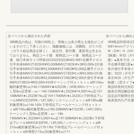
左ページから抽出された内容
右ページから抽出
388商品の色は、印刷の特性上、実物とは多少異なる場合がござ
389商品特長特注製作
いますのでご了承ください。掲載価格には、消費税、ガラス代
WB14mmアクリ
（ガラス組込商品を除く）、組立代、取付費、運賃等は含まれ
W（DW）H（DH）2
ておりません。商品コード価 格商品コード価 格商品コード
2枚建）W32（片引
価 格①本体サイズ呼称252332233223KMS-WB1右勝手クロス
建）●基本寸法（
引手本体MMVZ1823HR¥93,000MMVZ1823HR×2¥93,000×2片側
手右勝手開口部●
引手本体MMVZ10823¥92,000MMVZ10823¥92,000左勝手クロス
体片側引手本体ク
引手本体MMVZ1823HL¥93,000MMVZ1823HL×2¥93,000×2片側
建）3223（片引
引手本体MMVZ10823¥92,000MMVZ10823¥92,000片側引手本体
表示W25（片引戸
MMVZ10823×4¥92,000×4②枠ケーシング付ａ＋ｂ＋ｃa枠150㎜
枚建）L型タイプ●ケ
幅対象壁厚(㎜)146-176MMV★A2523R／L¥38,000ｂケーシング
商品特長特注対応
Ｌ型8㎜足壁厚︵㎜︶146-156MMV★L2523A¥14,00014㎜足157-
能表示用語解説発
168MMV★L2523B19㎜足169-176MMV★L2523Cc下枠埋込下レ
設定品可動間仕切
ールMMV□E25FRR／L¥7,500ノンケーシングａ＋ｃa枠180㎜幅
格表室内引戸共通
対象壁厚(㎜)146-160c下枠埋込下レールケーシング付ａ＋ｂ＋
ｃa枠190㎜幅対象壁厚(㎜)186-208MMV★F3223R／L¥47,500ｂ
ケーシングＬ型8㎜足壁厚︵㎜︶186-
196MMV★L3223A¥15,00014㎜足197-208MMV★L3223Bc下枠埋
込下レールMMV□K32FRR／L¥9,500ノンケーシングａ＋ｃa枠
210㎜幅対象壁厚(㎜)170-190c下枠埋込下レールケーシング付ａ
＋ｂ＋ｃa枠薄壁(115㎜)対象壁厚(㎜)111-