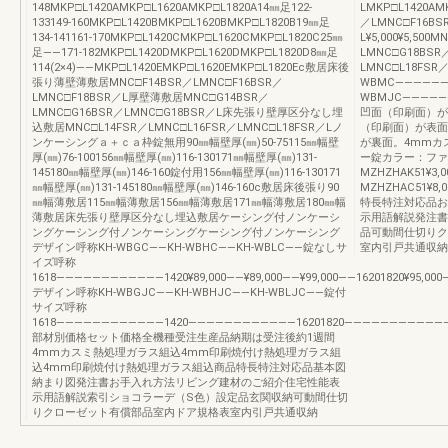
148MKP□L1420AMKP□L1620AMKP□L1820A14㎜足122-
LMKP□L1420AMK
133149-160MKP□L1420BMKP□L1620BMKP□L1820B19㎜足
／LMNC□F16BS
134-141161-170MKP□L1420CMKP□L1620CMKP□L1820C25㎜
L¥5,000¥5,50
足――171-182MKP□L1420DMKP□L1620DMKP□L1820D8㎜足
LMNC□G18BSR
114(2×4)――MKP□L1420EMKP□L1620EMKP□L1820Ec敷居床後
LMNC□L18F
張り薄壁薄敷居MNC□F14BSR／LMNC□F16BSR／
WBMC――――――¥1
LMNC□F18BSR／L厚壁薄敷居MNC□G14BSR／
WBMJC――――
LMNC□G16BSR／LMNC□G18BSR／L床先張り壁厚区分なし埋
凹面（印刷面）が
込敷居MNC□L14FSR／LMNC□L16FSR／LMNC□L18FSR／Lノ
（印刷面）が表面
ンケーシングａ＋ｃａ枠錠無用90㎜幅壁厚(㎜)50-75115㎜幅壁
が裏面。4mmカ
厚(㎜)76-100156㎜幅壁厚(㎜)116-130171㎜幅壁厚(㎜)131-
ー錠カラー：ファ
145180㎜幅壁厚(㎜)146-160錠付用156㎜幅壁厚(㎜)116-130171
MZHZHAK51¥3
㎜幅壁厚(㎜)131-145180㎜幅壁厚(㎜)146-160c敷居床後張り90
MZHZHAC51¥
㎜幅薄敷居115㎜幅薄敷居156㎜幅薄敷居171㎜幅薄敷居180㎜幅
特長特注対応品お
薄敷居床先張り壁厚区分なし埋込敷居ケーシング付ノンケーシ
示用語解説発注書
ングケーシング付ノンケーシングケーシング付ノンケーシング
品可動間仕切りク
デザイン呼称KH-WBGC――KH-WBHC――KH-WBLC――錠なしサ
室内引戸共通収納
イズ呼称
1618――――――――――――1420¥89,000――¥89,000――¥99,000――16201820¥95,000―
デザイン呼称KH-WBGJC――KH-WBHJC――KH-WBLJC――錠付
サイズ呼称
1618――――――――――――1420――――――――――――16201820―――――――――――
部材別価格セット価格全機種受注生産品納期は受注後約1週間
4mmカスミ熱処理ガラス組込4mm印刷焼付け熱処理ガラス組
込4mm印刷焼付け熱処理ガラス組込商品特長特注対応品基本図
納まり図発注書お手入れ方法リビング建材のご紹介住宅性能表
示用語解説索引ショコラーデ（S色）設定品玄関収納可動間仕切
りクローゼット有償部品室内ドア規格表室内引戸共通収納