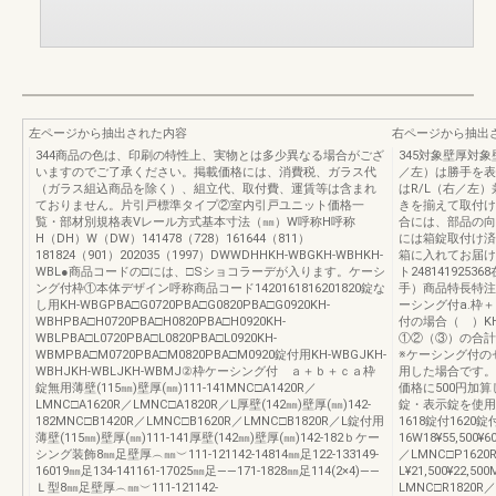
左ページから抽出された内容
右ページから抽出
344商品の色は、印刷の特性上、実物とは多少異なる場合がござ
345対象壁厚対
いますのでご了承ください。掲載価格には、消費税、ガラス代
／左）は勝手を表
（ガラス組込商品を除く）、組立代、取付費、運賃等は含まれ
はR/L（右／左
ておりません。片引戸標準タイプ②室内引戸ユニット価格一
きを揃えて取付け
覧・部材別規格表Vレール方式基本寸法（㎜）W呼称H呼称
合には、部品の向
H（DH）W（DW）141478（728）161644（811）
には箱錠取付け済
181824（901）202035（1997）DWWDHHKH-WBGKH-WBHKH-
箱に入れてお届け
WBL●商品コードの□には、□Sショコラーデが入ります。ケーシ
ト24814192
ング付枠①本体デザイン呼称商品コード1420161816201820錠な
手）商品特長特注製
し用KH-WBGPBA□G0720PBA□G0820PBA□G0920KH-
ーシング付a.枠＋
WBHPBA□H0720PBA□H0820PBA□H0920KH-
付の場合（ ）K
WBLPBA□L0720PBA□L0820PBA□L0920KH-
①②（③）の合計
WBMPBA□M0720PBA□M0820PBA□M0920錠付用KH-WBGJKH-
※ケーシング付の
WBHJKH-WBLJKH-WBMJ②枠ケーシング付 ａ＋ｂ＋ｃａ枠
用した場合です。
錠無用薄壁(115㎜)壁厚(㎜)111-141MNC□A1420R／
価格に500円加
LMNC□A1620R／LMNC□A1820R／L厚壁(142㎜)壁厚(㎜)142-
錠・表示錠を使用
182MNC□B1420R／LMNC□B1620R／LMNC□B1820R／L錠付用
1618錠付1620錠
薄壁(115㎜)壁厚(㎜)111-141厚壁(142㎜)壁厚(㎜)142-182ｂケー
16W18¥55,500¥60
シング装飾8㎜足壁厚︵㎜︶111-121142-14814㎜足122-133149-
／LMNC□P1620
16019㎜足134-141161-17025㎜足――171-1828㎜足114(2×4)――
L¥21,500¥22,5
Ｌ型8㎜足壁厚︵㎜︶111-121142-
LMNC□R1820R／