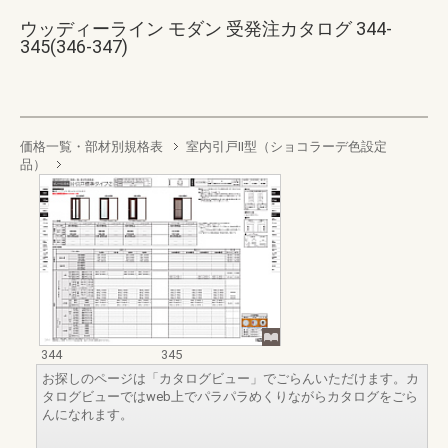
ウッディーライン モダン 受発注カタログ 344-
345(346-347)
価格一覧・部材別規格表
室内引戸II型（ショコラーデ色設定
品）
344
345
お探しのページは「カタログビュー」でごらんいただけます。カ
タログビューではweb上でパラパラめくりながらカタログをごら
んになれます。