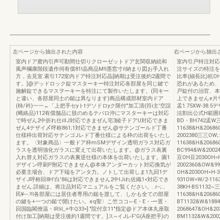
左ページから抽出された内容
右ページから抽出
室内ドア蜜内引声可勘間仕切りクローゼットドア玄関収納続和
室内引戸特注対応
風声欄康階段遺作伺有償81!晶商品M!I墨窓寸i!納まり図お手入れ
注サイズの特注をお
方，去見室.索引172室内ドア特注対応晶[納期は受注後約2週間で
比率(細長比)杭OH
す。]@デッドロック錠マスターキー特注対応各部屋を同じ鍵で
恐れがあるため、
施解錠できるマスヲーキーを特注にて製作いたします。(同キー
戸錠付の治官、本体
と違い、各部屋同士の鎚は異なります)商品構成部材室内ドア
上できませんe片引
(柿/衿)一一←「上把手セyトtデソドロyク限付"加工清(符i主'空誼
孟1.75XW-38
(蝿絡品)112有償舗品に肢のめるテバロ沖にマスターキーは対応
法割出公式H範囲I
で時ぜん2中折れ仕illJ対応できまぜん宅3綾子ドアU対応できま
BD・BH742孟W三三
ぜん4テザイ〆呼称861;1対応できまぜん@サテンゴールド丁番
11638&H&20686
仕様枠出荷対応サテンゴJレド丁番仕様による枠の出荷をいたし
2002380三三OW;:
ます。〈対象商品〉一般ドア枠mSMデザイン透明ガラス対応ガ
11638&H&20686
ラスを透明強化ガラスに変えて出荷いたします。@ガラス表裏
BC994&W&20024
入れ替え対応ガラスの表裏逆仕様の本体を出荷いたします。園1
豆OH豆2030OH=H
デザイン呼刷P附応できません@本体アンダーカット対応換気が
2002360&OW&99
必要主場合、ドア下端をアンタ力。ノトして出荷しま1九回1デ
OH&2030OH=H-3
ザイJ呼称回8H'白'86は対応できません2中lJiれ佐織1<対応でき
931OW=W/2-11
まゼん.詳細は、将注品対応マニュアルをご覧ください。..r--;:、
38KH-BS1132~三
民¥---.!!I各部屋には居住者専用の鎚を渡して、しかも全ての部屋
11638&H&20686
の鍵を+一つの鎚で開けたい。eq聖〉こ竺ココ~-E・E・-ー置・
BT1132&W&188
回国臨閣僚温・IRliI_+牛Q33<]."院付京11"指定@ドア本体丸座取
2068647&OH&20
付け加工[納期は受注後約1週間です。]ス~イJレF'G(Á座把手)の
BM1132&W&200