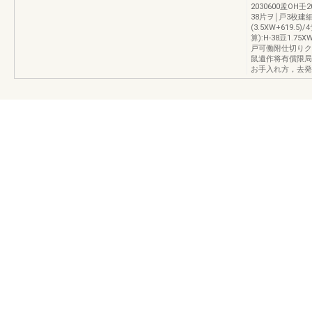
2030600孟OH壬2
38片ヲ￨戸3枚建細
(3.5XW+619
算):H-38豆1.7
戸可働附仕切りク
鼠遺作将有償限局
お手入れ方，去発r主