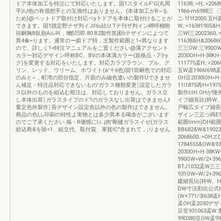
ドア本体加工を特注にて対応いたします。固1スタイルF'G(丸岡
11638;:>H;:>20
手)IJ他の有償把手との互換性はありません。(本体加工がR~る
1966-m6988三
ため)@ペットドア取付け対応ベy卜ドアを本体に取付けることが
ニ-1f1f2005:五
できます。固1蹟定野テザ判イJ刈u比U.Tテ刊ザ判イン岬呼糊附
W;:>16381905&
祢嗣胸B臥肋Aル叫，8酷凹即.80.B2製作箆困Iiテザインによつて
三W!三2002360;
異4傘=ります。通常のー鍛ドア特，主製作範囲と1<異なります
11638&H&20686
ので、詳しく1<特注マニュアルをこ置ください@溝アクセント
三三OW:三990OW=W
カラー対応デザイン呼称BC、BVの本体溝カラー(規格品・7ラy
2030OH=H-38KH
ク)を変更する対応をいたします。対応力ラブラウン、ブル、グ
111775孟H;:>20
リン、レッド、ウリーム、ホワイト(a'十6色)固1筒嗣色での対応
五W孟1966I698孟
のみと~，町湾の部分指定、片面のみ緬色遣いの製作Uできませ
OH豆2030IOH=H
ん補足・特注品対応できないもの'ガラス種類変更￨設定したガラ
11I1875再H<197
ス以外のものを組込む棺注は、対応しておりません。ガラス立
製作I;tH.OH
し本体出荷￨ガラスタイプのド?のガラスなし出荷はできませんt
イプ細長比(枠W、H
量定色外製作￨吾デザイン設定色以外の色の製作はできません。
戸幅広タイプ細長比(
商品の色lふ印刷の特性よ実物とは多少異本る喝舎がございます
ザイン三正つ両E1
のでご了承ください.掲・R価憾にI;i..j肉'剛健ガラスイゼ(ガラス
範囲Imm)DH範囲
総込商&を除<1、組立代、取付賞、軍貧lC"含まれて，;りません.
BB682&W&1902
2068600;:>OHヱ
1784555&OW&9
2030OH=H-38K
990OW=W/2+396
BTJ1032孟W三三
931OW=W/2+39
建細長比(枠W、H寸法
DW寸法割出公式H範囲
(W+771/3I638孟
孟OH孟2030デザ
豆笠931063孟W:
990380亘OW孟9