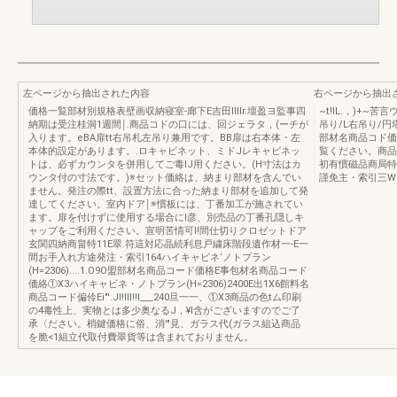
左ページから抽出された内容
右ページから抽出
価格一覧部材別規格表壁画収納寝室-廊下E吉田llllr.壇盈ヨ監事四
~t!lL.，)+~
納期は受注桂洞1週間￨.商品コドの口には、回ジェラタ，(ーチが
吊り/L右吊り/円
入ります。eBA扉tt右吊札左吊り兼用です。BB扉は右本体・左
部材名商品コド価絡
本体的設定があります。.ロキャビネット、ミドJレキャビネッ
覧ください。商品
トは、必ずカウンタを併用してご毒IJ用ください。(H寸法はカ
初有慣磁品商局特
ウンタ付の寸法です。)※セット価絡は、納まり部材を含んでい
謹免主・索引三W1s
ません。発注の際tt、設置方法に合った納まり部材を追加して発
達してください。室内ドア￨※慣板には、丁番加工が施されてい
ます。扉を付けずに使用する場合にl彦、別売品の丁番孔隠しキ
ャップをご利用ください。宣明苦情可I!間仕切りクロゼットドア
玄関四納商畠特11E翠.符這対応晶続利息戸繍床階段遺作材一-E一
間お手入れ方途発注・索引164ハイキャビネ‘ノトプラン
(H=2306)....1.O9O盟部材名商品コード価格E事包材名商品コード
価絡①X3ハイキャビネ・ノトプラン(H=2306)2400E出1X6館料名
商品コード偏伶Ei"'.JI!III!!I___240旦一一、①X3商品の色tム印刷
の4毒性上、実物とは多少奥なるJ，¥l含がございますのでご了
承〈ださい。梢鍵価格に俗、消'"見、ガラス代(ガラス組込商品
を脆<1組立代取付費翠貨等は含まれておりません。