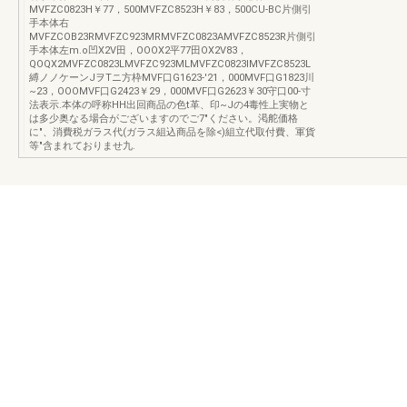
MVFZC0823H￥77，500MVFZC8523H￥83，500CU-BC片側引
手本体右
MVFZCOB23RMVFZC923MRMVFZC0823AMVFZC8523R片側引
手本体左m.o凹X2V田，OOOX2平77田OX2V83，
QOQX2MVFZC0823LMVFZC923MLMVFZC0823lMVFZC8523L
縛ノノケーンJヲTニ方枠MVF口G1623-'21，000MVF口G1823川
~23，OOOMVF口G2423￥29，000MVF口G2623￥30守口00-寸
法表示.本体の呼称HH出回商品の色t革、印~Jの4毒性上実物と
は多少奥なる場合がございますのでご7"ください。渇舵価格
に"、消費税ガラス代(ガラス組込商品を除<)組立代取付費、軍貨
等"含まれておりませ九.