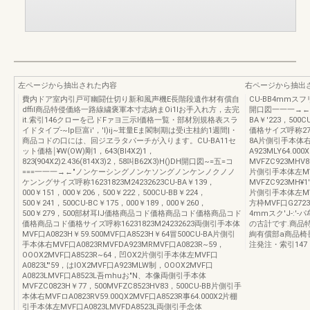
左ページから抽出された内容
右ページから抽出
費内ドア室内引戸可幽闘仕切り新和風声機E長階段遺作材有償自
CU-BB4mmスフリ
dffil商品特侵価絡一路線繍褒軍本寸志納まOi1lお手入れ方，去完
開口図一一一→←問
it.索引146クローを己ドFァヨ三示l価格一覧・部材別規格表スラ
BA￥'223，500C
イドタイプ-~Ip巨富i'，'l)ij~茸量Eま閣制期は受i主桂約1週間|・
価格サイズ呼称272
商品コドの口には、回ジヱラタパーチが入ります。CU-BA11セ
8A片側引手本体右M
ット価格￨¥W(OW)剛1，643(BI4X2)1，
A923MLY64.0
823{904X2)2.436(814X3)2，58叫B62X3)H()DH開口図~=五=コ
MVFZC923MHV8
===一一一→←"ノンケーシングノンケソングノンケンノクノノ
片側引手本体左MV
ケンングサイズ呼称16231823M24232623CU-BA￥139，
MVFZC923MH¥
000￥151，000￥206，500￥222，500CU-BB￥224，
片側引手本体左MVF
500￥241，500CU-BC￥175，000￥189，000￥260，
方枠MVF口G272
500￥279，500部材耳IJ価格商品コド価格商品コド価格商品コド
4mmスク'J-:'
価格商品コド価格サイズ呼称16231823M24232623両側引手本体
の古計です.商品
MVF口A0823H￥59.500MVF口A8523H￥64冒500CU-BA片側引
絢有償部a商品椅
手本体右MVF口A0823RMVFDA923MRMVF口A0823R~59，
注発注・索引147
OOOX2MVF口A8523R~64，凹OX2片側引手本体左MVF口
A0823L"'59，はlOX2MVF口A923MLW制，OOOX2MVF口
A0823LMVF口A8523L吾mhuお"N、本像両側引手本体
MVFZC0823H￥77，500MVFZC8523HV83，500CU-BB片側引手
本体右MVFロA0823RV59.00QX2MVF口A8523R事64.000X2片棚
引手本体左MVF口A0823LMVFDA8523L両側引手念体