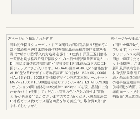
左ページから抽出された内容
右ページから抽出
可動間仕切りクローゼットドア玄関収納収削商品特畏E璽薗符左
+回回-全機種錠
対応畠続相星戸績床階険遺作材有償鍋島商品精度優緒覧規格表
でいます)・パー
轟"寸'"納まり図"手入れ方這発注.索引130室内引戸豆三五刊価格
クリアランスの関
一覧部材別規格表片引戸幅狭タイプ(木目仕様)E園量圏直副Eヨユ
用はご違曜くださ
DIIt司隠孟ヨ佐官精壇嗣聞1<1聖謹後間1週間l.商品コドの口にI~.
ット価格l率、ご連
回ジェラタバチが入ります。AL-BAAL-目白AL-BCセγ卜価格錠村
新和風戸襖商畠符
AL-BC塗込旦Eデザイン呼称石蒜研1320鐙付AL-BA￥55，000鍵
材有慣部局康-引戸
付AL-BB￥63，500部材別価格デザイン呼称①本体レールセット
締と凸凹面(印圃面)
MGV~Z1300￥16.500雪提示睦サテノンルパMZHZHAH06'3.0曲
の引手位置右目時
￨オプション(関口部材)I>>!化経緯':1823サイズを現』品開口に合
(印刷面)が表面
わせカνトしτ使用してください.商畠の色".<P捌の特性よ‘実物
縁両面セット見付
と"多少異傘る11合がございますのでご7ゑください.掲創価絡に
補断面131三国国
U消.税ガラス代(ガラス紹込商品を除<).組立代、取付費1I貧."含
まれでおりまぜん.