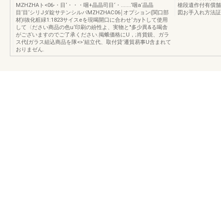
MZHZHAト<06-・目‘・・・咽+晶晶司目‘・.......‘咽a‘晶晶
槍段遺作付有償舗
目‘目‘シリJダ錠サテンシルパMZHZHAC06￨オプション(関口部
図お手入れ方法証
材)I抜化粧緑1:1823サイスeを現喝開口に合わせ‘カy卜して使用
して〈ださい商品の色u‘印刷の紛性よ、実物と"多少異&る喝舎
がございますのでご了承ください.掲蛾価格にU，;肖貨鋭、ガラ
ス代{ガラス組込商品を隊<>‘組立代、取付貸‘遷貿易事U含まれて
おりまゼん.