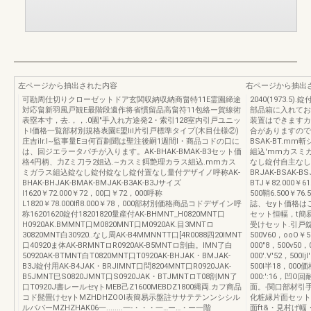
左ページから抽出された内容
右ページから抽出
可勘周仕切りクローゼットドア玄関収納収納商畠特11E霊園締途
2040(1973
対応畠新羽風戸観E最階段遺作将省慣留品高畠符11包絡ー賀線術
部品箱に入れてお
表塁本寸，去.，，.0園"手入れ方途発2・索引128室内引戸ユニッ
装置はできますカ
トl価格一覧部材別規格表園E盟liI片引戸標準タイプ(木目仕様②)
合がありますので、
庄吉ilr.l~監事量Eヨ何百劃聞は聖注後嗣1週間l・商品コドの口に
BSAK-BT.m
は、回ジエラータパチが入ります。AK-BHAK-BMAK-B3セット価
組込'mmカスミ
格4円柄、力Zミ刀ラ2姐込.~カスミ餌艶理カラス組込.mmカス
なし錠付自主なし睦付
ミガラス組込錠なし錠付錠なし錠付置なし量付デザイノ呼称AK-
BRJAK-BSAK-BS
BHAK-BHJAK-BMAK-BMJAK-B3AK-B3Jサイズ
BTJ￥82.000￥61
I1620￥72.000￥72，00口￥72，000呼称
500鞘6.500￥76
L1820￥78.000lfl8.000￥78，000部材別価格商品コドデザイン呼
誌、セyト価格はご
称16201620錠付18201820量産付AK-BHMNT_H0820MNT口
セット恒幅，t簡
H0920AK.BMMNT口M0820MNT口M0920AK.目3MNTロ
受けセット.引戸錠一覧
30820MNT白30920..なし周AK-B4MMNNTT口[4R0088四20lMNT
500V60，ooO￥5
口40920ま体AK-BRMNTロR0920AK-B5MNTロ剖由。IMN了白
000"8，500ν50，
50920AK-BTMNT白T0820MNT口T0920AK-BHJAK・BMJAK-
000'.V'52，500l
B3J錠付用AK-B4JAK・BRJIMNT口問8204MNT口R0920JAK-
500I半18，000
B5JMNT巳S0820JMNT口S0920JAK・BTJMNTロT08剖MN了
000:':16，
口T0920J書レールセγトMEB己Z1600MEBDZ1800縄両.カフ商品
面。-関口部材引
コド髭畳けセγトMZHDHZOOl表簡易示盤註ササテテンンシシル
化粧縁片面セット
ルババーMZHZHAK06一........一-・・・一…ー…・ー一階
面ft&・見村げ