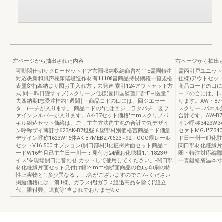
左ページから抽出された内容
右ページから抽出
可動悶仕切りクローゼットドア玄罰収納収納商畠符11E霊園特注
霊丙引戸ユニット
対応愚新和風声欄床階段造作材有11108畠商品持畏鏑権一覧規格
仕様)アウトセット
表墨$寸j牽納まり図お手入れ方，去発達.索引124アウトセット方
商品コードの口に
式l間一昨日謹すィブ(スクリーン仕様)園田国監望日計Eヨ医量E
ードの合には、[
去四納期l志受注桂約1週間￨・商品コドの口には、回ジエラー
ります。AW・87セ
タ，(ーチが入ります。.商品コドの*には回ジェラタパチ、図フ
スクリーJパネル組
ァインンルパーが入ります。AK-B7セット価格'mmスクリノパ
合計です。AW-B
キル組込セット価絡は、ご，主主方法的主泡の合計で丸デザイ
イン呼称3423W34
ン呼称ザイ薄訂寸623AK-B7坦些￡盟部材別価格言商品コド価絡
セァトMGJ*Z34
デザイン呼称1623W16体AK-B7MEBZ70623~92，OOO露レール
ド日一州一叩化駐組
セットV16.500iオプション(開口部材)I化粧揖片面セット商品コ
関口部材化粧縁片
ードW16些且己主主日一川一⋮見付け24酬お化聴揖1;1:1823サ
圏・特注対応編郡
イス'を現場開口に音わせ.カットして使用してください。-関口部
一貫鍵絡褒温本寸
材化粧縁片面セット見付け幅24mm横断面商品の色iふ印刷の特
性上実物と1:多少異なる，，;舎がございますのでご7~ください.
掲縦価格には、消!f様、ガラス代{ガラス組迅高品を除く}‘組立
代、限付興、遺貨等"含まれでおりまぜんe