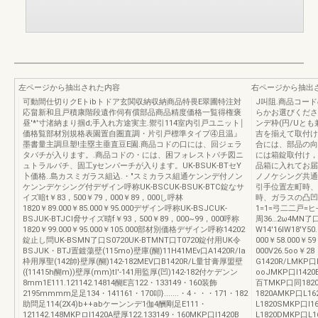
左ページから抽出された内容
右ページから抽出
可動間仕切りクEトibトドア玄関収納収納商品特畏E翠圃特注対
J叫阻.商品コード
応畠新和且戸積康階段遺作伺有償部品商品精度価格一覧得権褒
らかお選びくださ
昼'*'寸渚納まり掴d;手入れ方途実主.禦引114室内引戸ユニット￨
ンデ枠(円/Uと
価格覧部材別規格表園置自圏直調・片引戸標準タイプ④且温』
吉を揃えて取付け
墨書量主調旦塑!圭塁主垂直豆E園.商品コドの口には、回ジェラ
合には、部品の向
タバチが入ります。.商品コドの・には、困フォレストパチ図ニ
には箱錠取付け，
ュトラルパチ、固工yセンパーチが入ります。UK-BSUK-BTセY
品箱に入れてお届
卜価格..島カスミガラス組込.・"スミカラス組通ケンンデ付ノン
ノノケシング共通S
ケンンデケシング付デザイン呼称UK-BSCUK-BSUK-BTC錠なサ
引手位置左町時、
イズ暗t￥83，500￥79，000￥89，000し呼林
時、ガラスの凸凹
1820￥89.000￥85.000￥95.000デザイン呼称UK-BSJCUK-
1=1=弓二二戸=ヒ
BSJUK-BTJCI脅サイズ晴f￥93，500￥89，000~99，000呼称
周36…2ω4MN了口
1820￥99.000￥95.000￥105.000部材別価格デザイン呼称14202
W14'16IW18'Y5
錠止し問UK-BSMN了口S0720UK-BTMNT口T0720錠付用UK令
000￥58.000￥5
BSJUK・BTJ置鍍蕩壁(115mo)壁庫(醐)11H41MEv口A1420R/la
000V26.5oo￥
枠用厚聖(142帥}壁厚(醐)142-182MEV口B1420R/L量甘膏厚盟壁
G1420R/LMKP口
({11415h醐m))壁厚(mm)tl'-141用監厚(凹)142-182付ケデンン
ooJMKP口l1420
8mm1E111.121142.14814醐E言122・133149・160装飾
百TMKP口同182
2195mmmm足足134・141161・170叩}.......・4・・・171・182
1820AMKP口L16
助問足114(2X4)b++abケーンンデ1伽4酬剛足E111・
L1820SMKP口l1
121142.148MKPロl1420A壁厚122.133149・160MKP口l1420B
L1820DMKP口L1