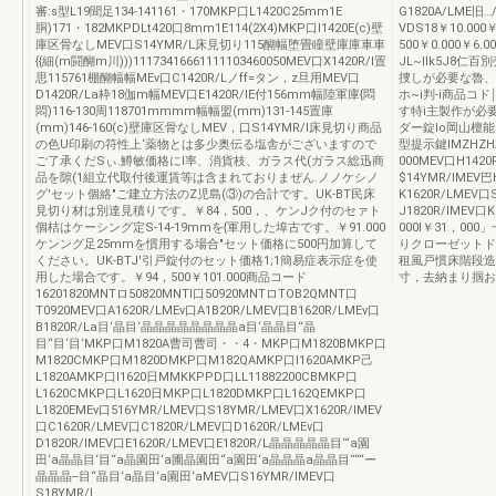
審:s型L19聞足134-141161・170MKP口L1420C25mm1E
G1820A/LME旧…
胴)171・182MKPDLt420口8mm1E114(2X4)MKP口l1420E(c)壁
VDS18￥10.000￥
庫区骨なしMEV口S14YMR/L床見切り115醐幅堕畳瞳壁庫庫車車
500￥0.000￥
{{細(m闘醐m川)))11173416661111103460050MEV口X1420R/l置
JL~llk5J8仁百
思115761棚醐幅幅MEv口C1420R/Lノff=タン，z旦用MEV口
捜しが必要な魯、
D1420R/La枠18伽m幅MEV口E1420R/lE付156mm幅陸軍庫{悶
ホ~i判-i商品コ
悶)116-130周118701mmmm幅幅盟(mm)131-145置庫
す特i主製作が必
(mm)146-160(c)壁庫区骨なしMEV，口S14YMR/l床見切り商品
ダー錠lo岡山檀能￨
の色U印刷の符性上‘薬物とは多少奥伝る塩舎がございますので
型提示鍵IMZHZH
ご了承くだSぃ.鱒敏価格にl率、消貨枝、ガラス代(ガラス総迅商
000MEV口H1420
品を隙(1組立代取付後運賃等は含まれておりまぜん.ノノケシノ
$14YMR/lMEV巴
グ'セット個絡"ご建立方法のZ児島(③)の合計です。UK-BT民床
K1620R/LMEV口
見切り材は別達見積りです。￥84，500，、ケンJク付のセァト
J1820R/lMEV口
個桔はケーシング定S-14-19mmを{軍用した埠古です。￥91.000
000I￥31，000
ケンング足25mmを慣用する場合"セット価格に500円加算して
りクローゼットド
ください。UK-BTJ'引戸錠付のセット価格1;1簡易症表示症を使
租風戸慣床階段造
用した場合です。￥94，500￥101.000商品コード
寸，去納まり掴お
16201820MNTロ50820MNTI口50920MNTロTOB2QMNT口
T0920MEV口A1620R/LMEv口A1B20R/LMEV口B1620R/LMEv口
B1820R/La目‘晶目‘晶晶晶晶晶晶晶晶a目‘晶晶目“晶
目“目‘目‘MKP口M1820A曹司曹司・・4・MKP口M1820BMKP口
M1820CMKP口M1820DMKP口M182QAMKP口l1620AMKP己
L1820AMKP口l1620日MMKKPPD口LL11882200CBMKP口
L1620CMKP口L1620日MKP口L1820DMKP口L162QEMKP口
L1820EMEv口516YMR/LMEV口S18YMR/LMEV口X1620R/lMEV
口C1620R/LMEV口C1820R/LMEV口D1620R/LMEv口
D1820R/lMEV口E1620R/LMEV口E1820R/L晶晶晶晶晶目“‘a園
田‘a晶晶目‘目“a晶園田‘a圃晶園田“a園田‘a晶晶晶a晶晶目“““ー
晶晶晶--目“晶目‘a晶目‘a園田‘aMEV口S16YMR/lMEV口
S18YMR/L