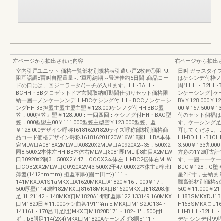
左ページから抽出された内容
右ページから抽出
室内引戸ユニットi価格一覧部材別規格表引遣い戸2枚建①阻PJ:
日叫-ガラスタイ
阻耳語調E冨叫自配置量~:i'軍司納期I~畳達佳約5日間|.商品コー
はケシンデ付枠ノ
ドの口には、回ジエラータ/(ーチが入ります。HH-BAHH-
周4LHH・B2HH
BCHH・BBクロゼットドア玄関取納町勘間仕切りセット価格限
ンケーシング￨ケーシ
納一層一ノンケーンンデHH-BCケシング付HH・BCCノンケーシ
BV￥128.000￥12
ングHH-BB担盟主盟主盟主盟￥123.000ケンノグ付HH-BBC盟
00I￥157.500￥1
笠，000担笠』盟￥128.000⋮一四四回⋮ケシノグ付HH・BAC型
付のセット個椙は
笠，000型盟主00￥111.000型笠主型空￥123.000型笠』盟
す。ケーシング足
￥128.000デザイシ呼称161816201820サイズ呼称部材別価格商
耳してくださL、
品コード価格デザイン呼称161816201820W16W18家HH.BA本体
HH-BDIHH-B1C
宕MLW口A0818X2MLW口A0820X2MLW口A0920X2~35，500X2
3.500￥133九0
同8.500X2本体左HH-BB本体右MLW口8081即IML叩8曲目X2MLW
方必の1Y2町古
口B0920X2制3，500X2￥47，OOOX2本体左HH-BC2伝体右MLW
す。一圏一一ケーシ
口COB20X2MLW口C0920X2V43.500X2干47.000X2本体主a梓比I
BDC￥128，Q
薄盤(1412hmmm)l担盟庫厚{(園m田m})111・
星2ド寸，去納ま
141MKXDA1S1aMKX口A1620MKX口A1820￥16，000￥17，
郡高部材別価格s体~2
500厚壁(1142噌182MKX口81618MKX口B1620MKX口B18208.佃
500￥11.000￥2
足l1H21142・148MKX口M1820A14聞E盟厚122.133149.160MKX
H18BSMKXDJ1
口M1820日￥11.000ケン曲甚191'1¥mlE.MKX口M1S20C134・
H16BSMKXロJ
141161・170呂田足阻)MKX口M1820D171・182~1'，500付L
HH-BlHH-B2H
ず，b8胴足114(2X4)MKX口M1820Aケーン〆ず8胴E111・
デケlシンデ付99