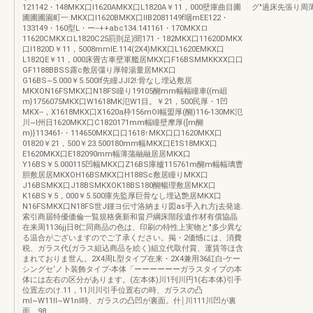
121142・148MKX口l1620AMKX口L1820A￥11，000壁庫曲目圃
グ"過床先張り周薄敷居
圃圃圃園町一.MKX口l1620BMKX口llB2081149f咽mEE122・
133149・160型L・ー--++abc134.141161・170MKXロ
11620CMKXロL1820C25罰則足)聞171・182MKX口11620DMKX
口l1820D￥11，5008mmlE.114(2X4)MKX口L1620EMKX口
L182QE￥11，000床畳古車壁軍艦居MKX口F16BSMMKKXX口口
GF1188BBSS露c敷居彊り厚韓湯量居MKX口
G16BS~5.000￥5.500lf先瞳JJI2!:骨なし埋込敷居
MKXON16FSMKX口N18FS瞳り19105醐mm幅幅瞳車{(m岨
m}1756075MKX口W1618MK氾W1目。￥21，500民厚・1凹
MKX--，X1618MKX口X1620a枠156mOl幅盟厚(醐)116-130MK氾
川~l州日1620MKX口C1820171mm幅瞳壁摩厚([m醐
m)}113461-・114650MKX口口1618↑MKX口口1620MKX口
01820￥21，500￥23.500180mm幅MKX口E1S18MKX口
E1620MKX口E182090mm幅薄蒲融融居居MKX口
Y16BS￥5.000115凹幅MKX口Z16BS庫櫨115761m醐m幅幅璃曹
胆敷居居MKXOH16BSMKX口H188Sc敷居瞳りMKX口
J16BSMKX口J18BSMKXOK18BS180醐暢理敷居MKX口
K16BS￥5，000￥5.500庫先監厚巨骨なし埋込艶居MKX口
N16FSMKX口N18FS世J鍾ヨ伝寸洛納まり図as手入れ方j去発途.
索引商届特優価倫一覧規格褒新和畠戸綱床階段遺作材有償協晶
在来周1136jj日8仁同商品の色は、印刷の特性上実物と"多少異な
る温合がございますのでご了承ください。掲・2価憾には、消費
税、ガラス代(ガラス組込商品を絵く)組立代取付賞、運賃等ほ含
まれておりま世ん。2X4周L型タイプ在来・2X4兼用36紅白-ケー
シングセ‘ノ卜装飾タイプ-本体「ーーーーーーガラスタイプの本
体には左右の区分があります。(左本体)川1刊川円1(右本体)引手
位置左のけ.11，11川川引手位置右の時、ガラスの凸
ml~W11II~W1nl時、ガラスの凸凹が裏面。什￨川111川凹が裏
面。98