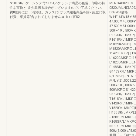
N18FSR/Lケーンンデ付a+cJノケlシンデ商品の色俗、印刷の特
MLNOA0820JM
性よ実物と"多少奥伝る場合がございますのでご了承ください。
0820JMLN口A09
褐I!価絡には、消焚様、ガラス代(ガラス紐迅商品を除<l組立代取
D0920J価格
付費、軍貨等"含まれておりません.a+b+c害82
W14'161W18￥35
47.000￥48.000I
47.500￥51.000￥
500I~19，500M
P1620R/L1MKP
R1618R/L1MKP
M1820AMKPI口
M1820AMKP口L1
11420BMKP口11
L1620CMKP口l1
L1820DMKP口L1
F148SR/L1MKP
G148SR/L1MK
R/LIMKP口N16F
内/L￥21.5001.2
500￥10，000Y5
500MKP口S1420
S1620R/L1MKP
T1618R/L1MKP
V1420R/L1MKP
V1820R/LMKP口
H18BSR/LMKP口
J18BSR/LMKP口
K168SR/L1MKP
N16FSR/LMKP
500ν(5.000'v:
兼用「ー「ii仁ヨl