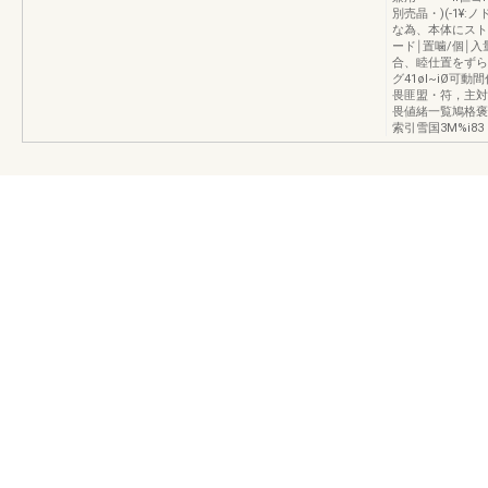
別売晶・)(-1¥
な為、本体にスト
ード￨置噛/個￨入量
合、睦仕置をずら
グ41øl~iØ
畏匪盟・符，主対
畏値緒一覧鳩格褒
索引雪国3M%i83