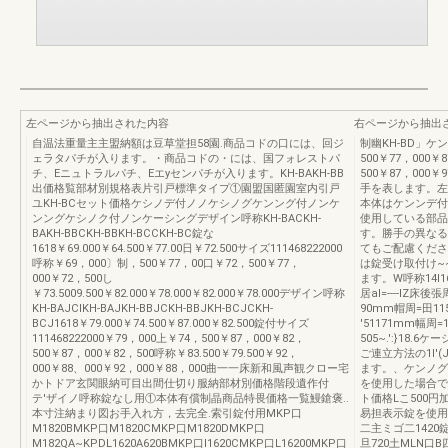
左ページから抽出された内容
右ページから抽出
自温法重量主主盟納額は豆草堂担58園.商品コドの口には、回ジ
制幽KH-BD」ケン
ェラタパチが入ります。・商品コドの・には、国フォレストパ
500￥77，000￥8
チ、Eニュトラルパチ、Eエyセンパチが入ります。KH-BAKH-BB
500￥87，000￥
出価格覧部材別規格表片引戸標準タイプ①園盟国匿園室内引戸
手を表します。左
ユKH-BCセット価格ケシノデ付ノノケシノグケンング付ノンケ
本体はケンンデ付枠
ンングケシノク付ノンケーシングデザイン呼称KH-BACKH-
使用している部品
BAKH-BBCKH-BBKH-BCCKH-BC錠な
す。勝手の異なる
1618￥69.000￥64.500￥77.00日￥72.500サイズ111468222000
てもご配慮くださ
呼称￥69，000〕制，500￥77，00口￥72，500￥77，
は錠受け取付け~
000￥72，500し
ます。W呼称14I16
￥73.5009.500￥82.000￥78.000￥82.000￥78.000デザイン呼称
居al=----lZ
KH-BAJCIKH-BAJKH-BBJCKH-BBJKH-BCJCKH-
90mm帽周=田1
BCJ1618￥79.000￥74.500￥87.000￥82.500錠付サイズ
'51171mm幅周
111468222000￥79，000上￥74，500￥87，000￥82，
505~.':}18
500￥87，000￥82，500呼称￥83.500￥79.500￥92，
ご連立方法の1l'
000￥88、000￥92，000￥88，000曲一一床新和風声観クロー宅
ます。、ケンノグ付のセ
かトドア玄関眼納可目出間仕切り服納部材別価格階段遺作付
を使用した場合で
テ'ザイノ呼称錠なし用①本体有償制晶商品特畏価格一覧鰻鎗褒..
ト価格Lこ500円
本寸注納まり図お手入れ方，去完全.索引錠付用MKP口
易担表示錠を使用
M1820BMKP口M1820CMKP口M1820DMKP口
二主ミゴ二1420
M182QA~KPDL1620A620BMKP口l1620CMKP口L16200MKP口
旦720土MLN口B四