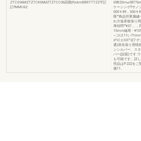
ZTCS06MZTZTCK06MZTZTCC06回開内skmBBRTTTZZ守訂
09B25mω0877
訂fMMU62
ケーシンゲfサノンケ
000￥89，50
限'"商品符軍属繍
れ方途床後張り周~，
厚却問""¥37，.
15mm緬周・¥10
~コlヱ11い71m
d"iCエlOF"2(
通)床先張り用情
ンシルパー、スタ
パー{誼面)です
も可能です。詳しく
売品はP.222をご覧
価11..