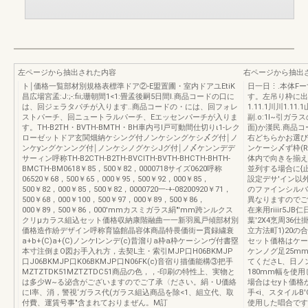
左ページから抽出された内容
右ページから抽出
ト￨価格一覧部材別規格表標準ドア②-E盟置圃・室内ドアユEtiK
日一日⋮.本体F
昌広場宮孟:J:;-:fii;珊朝間1<1:畳孟後嗣5日間l.商品コードの口に
す。左吊り枠に出
は、回ジェラタパチが入ります..商品コードの・には、回フォレ
1.11.1川川1.
ストパーチ、回ニュートラルパーチ、Eエッセンパーチが入りま
副.o:1I~引ガラ
す。TH-B2TH・BVTH-BMTH・BH車内弓l戸可動間仕切りι1-レク
面)か漢民.商品コ
ローゼットドア玄関畑納ケシング付ノンケシングケシ〆グ付￨ノ
右どちらかお選びく
ンケyングケンング付￨ノンケシノグケシJグ付￨ノ〆ケンンデデ
ンケーシ〆ず枠(
サーィン呼称TH-B2CTH-B2TH-BVCITH-BVTH-BHCTH-BHTH-
体内で向きを揃え
BMCTH-BM0618￥85，500￥82，0000718サイズ0620呼称
並列する場合に{
06520￥68，500￥65，000￥95，500￥92，000￥85，
設定デサ'イン以外
500￥82，000￥85，500￥82，0000720一-+-08200920￥71，
のファインシルバ
500￥68，000￥100，500￥97，000￥89，500￥86，
異なりますのでご注意
000￥89，500￥86，000'mmカスミガラス絹"'mm跨ンルクス
在来用riiir5J
クリμカラス組込セット価格収納康階融曲一一新羽風戸傾部材別
葉'2X4烹周36
価格造作紛デザイン呼称育協館晶容体商晶特畏価街ー貫録繍衰
立方法町1)20
a+b+(C)a+(C)ノンケlンンデ(c)昔溜りa枠a枠ケーシンヴ付書塁
セット価格はケー
本寸注倒まO図お手入れ方，去契L主・索引MJP口H06BKMJP
ケンノグ足25m
口J06BKMJP口K06BKMJP口N06FK(c)音宿り描価能構③把手
てくださL、日ノン
MZTZTDK51MZTZTDC51商品の色，，-印刷の特性上、実物と
180mm幅を使用
は多少W~る泌含がございますのでご了承〈ださい。絹・U価絡
場合はセyト価格か
にl率、消，警視‘ガラス代(ガラス組込商品を除<1、組立代、取
手<i、スタイルB
付費、運賃号事"含まれておりまぜん。M訂
使用した唱合です