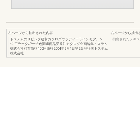
左ページから抽出された内容
右ページから抽出
トステムのリビング建材カタログウッディーラインモ夕、ン
抽出されたテキス
ジ‘工ラータJ¥ーチ色関連商品受発注カタログ企画編集トステム
株式会社頒布価格400円発行2004年3月1日第3版発行者トステム
株式会社