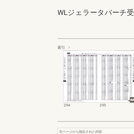
WLジェラータバーチ受発注 2
索引
294
295
左ページから抽出された内容