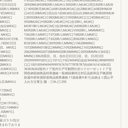
R1320内
ITB520JMLW口10820MLW口10日20MLW020820MLW口
口G1日日S日日
20920MLW030820R/LMLWロ30920R/LMLW口同日820R/LMLW
20R/L90MKX
口'40920R凡MLW口A081自MLWOA口自20MLW口A0820HMLW
S9日MKS口
口AO日20MLW口目白白1自MLW白目白白20MLW口B0820HMLW
自白MKX口
口B0920MLW口C0820MLW口C0920MLW口口口820MLW口口
白MKS口
0920MLW口H0820R/LMLW口H口自20RIしMLW口
/L自白MKX口
MOB18R/LMLW口M口自20HMLW口M0820R/LMLW口
由MKS[コ
M0920R/LMLW口V0820R/LMLW口V0920RIしMMMMF口
。MKX口
T0620R/LMMF口T0720R/LMMF口T0820R/LMMF口
KSOX1218L
T0920R/LMMF口T6520R/LMMG口B0620R/LMMG口
L1820C日日
BOB20R/LMMG口B0920R/LMMN口10620MMN口
0R目。MKX口
10720MMN010B2口MMN口10920MMN口16520MMN口
目MKS口
20620MMN020720MMN020B20MMN口20920MMNロ2652口
日日MKX口
MMN口30620頁目。目。自白日日日口目。目。日2日2日
98MKVロ
2929999991001口口1011口19日94949日由自94949白989899991
92MKXロ
口口100100949494999976767677787B7B7自606161616062日
日目白MKV口口
363636262室内ドア室内引戸可動間仕切りクローぜットドア玄
MKX口X1618
関収納収納商晶特畏価絡一覧縛繕褒特注対応晶新和且戸橋原階
段遺作材有償部昼商品精畏価格-11規絡褒!I!本寸j去納まり図お手
/L日2MKXロ
入れ方注軍主.園・三WJ三295
1720A日
口104MKV口
口
V口N17FSRIし
252口104MKV
L92MKY口
MKV口
11延ガラス代{ガ
含まれておりま