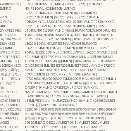
1420R82MKP口
口M38200106MLN口M092口MKY口L272日日104MKZ口
82MKP口
N34FS106MLN口M6520R/LMKY口
L2720C104MKZON38F8106MLN口R口72口MKY口
MKPロ
L27200104MLMLN口R0720JMKY口L2720E104MLN口
L82MKPロ
ROB20MKY口L3220A104MLN口1072084MLN口R0820JMKY口
2MKP口
L3220日1口4MLN口10720J85MLN口R0920MKY口L322口
L82MKP口Z14日
c104MLN010日2084MLN口円白日20JMKY口L32200104MLN口
口L142口A自
10820J85MLN口80720MKY口L3220E104MLN口1092084MLN口
16日SR82MKP
80720JMKY口L362口A104MLN口10920J85MLN口80820MKY口
日82MKS口
L3620日104MLN口2072口84MLN口80820JMKY口
/L自口MKP口
L3620C104MLN口2072口J85MLN口80目20MKY口L3620日
82MKS口H12臼
104MLN口20B2084MLN口S0920JMKY口L3620E104MLN口20日
MKP口L162口口
E口J85MLN口T0720MKYOM2720A94MLNロ20日2084MLN口
l3BSR/L9日
T0720JMKY口M2720日自4MLN口20920J85MLN口T0820MKY
白20B82MKS口
口M2720C日4MLN口3口72086MLN口T0820JMKY口M27200目
多少異なる喝合が
4MLN口3082086MLN口T092口MKY口M362口A日EMLN口
に掲'置されてい
30920B6MLN口T0920JMKY口M3620日日6MLN口
ます。・商品コ
4072086MLN[JV0720MKY口M3620C日日MLN口40B2口86MLN
ます。商晶コー
口V0820MKY口M362001口4MLN040920自白MLN口V0920MKY
自白
口N25F8104MLN口A072口82MLR口A0618JMKY巳
0C自白MKX口
N27F8104MLN口A0720J83MLR口A0620JMKY口N32F8104MLN
MKS口
口AOB1B82MLR口A6520JMKYON36F8104MLN口AOB1日
KX口81820日目
J83ML円口目白白1自JMKZ口A3420106MLN口A082082MLR口
20C90MKX口
B0620J頁日3B283104B283828382日
S口L1320E9口
3828310482838283828382838283828384848486104868686104
1620日日MKS
自白878687868788898889888988898889BB89848484日口9090
R/L90MKX口
自白旦口商品コードMLR口B6520JMLR口C061BJMLR口
IMKS口
C0620JMLR口C6520JMLR口T0618JMLR口T0620JMLR口
0MKX口F16BS
T6520JMLT白日8520MLT口H8520MLTOT自520MLT亡