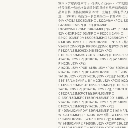
室内ドア室内引戸可I!m仕切りクロゼyトドア玄
特長価格一覧想格袈縛注対応昼続初風声繍床備段
晶商畠椅..価格覧鍵織褒.本寸，去納まり悶お手入
注・..294索引商晶コード頁商昂コード買MKH口L
94MKP口L1820C82MKH口L3220A96MKP口Ll8
L32208自白MKP口L182口E82MKH口
L3220C96MKPOM1820A82MKH[コN242口102
82MKH口P2420102MKP口M1820C自2MKH口
R2420102MKPOM1820D82MKH口S2420102MK
N14FSR/L82MKH口T248S102MKP口N16FSR
V248S102MKP口N18FSR/L自2MKH口W248S1
P1420R/L83MKH口X24日5102MKP口
P1618R/L83MKHOY24FS102MKP口P1620R/L
A1420R/L82MKP口P1820R/L83MKP口A1618R/
R1420R/L83MKPロ
A1620R/L82MKPOR1618R/L83MKPOA1820R/
R1620R/L83MKP口B1420R/L82MKP口R1日20R
1618R/L82MKP口S1420R凡83MKP口目1620Rノ
S1618R/L自3MKPロ日1自20R/L82MKP口S1620
C1420R/L82MKPロS1820R/L83MKP口C1618R/
1420R/L83MKP口C1620R/L82MKP[打1618R/L
C1820R/L82MKPOT1白20R/L83MKP口
Dl420R/L82MKPOT1B20R/L83MKPOD161BR/
V1420R/L83MKP口D1620R/L82MKP口V1618R/
D1820R/L82MKP口V1620R/L83MKP口
E1420R/L82MKPOV1820R/L83MKP口E161自R/
W1420L82MKP口E1620R/L82MK開口W1420R8
E1820R/L82MKP口W1618L82MKP仁JF14BSR/
W1618R82MKPロF16BSR/L82MKP口W1620L8
F18BSR/L82MKP口W1620R82MKP口G14BSRIし