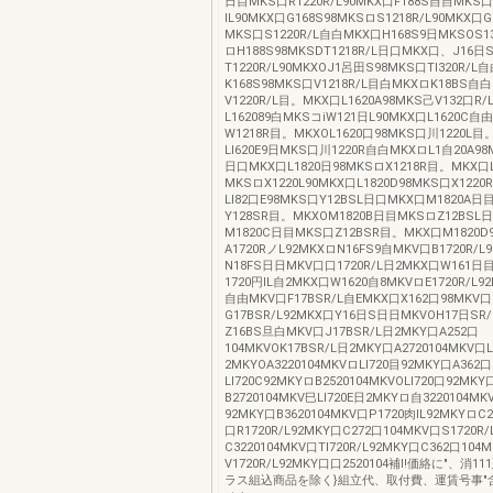
日目MKS口R1220R/L90MKX口F188S自自MKS口
IL90MKX口G168S98MKSロS1218R/L90MKX
MKS口S1220R/L自白MKX口H168S9日MKSOS13
ロH188S98MKSDT1218R/L日口MKX口、J16日
T1220R/L90MKXOJ1呂田S98MKS口Tl320R/L
K168S98MKS口V1218R/L目白MKXロK18BS自
V1220R/L目。MKX口L1620A98MKS己V132口R
L162089白MKSコiW121日L90MKX口L1620C自
W1218R目。MKXOL1620口98MKS口川1220L目
Ll620E9日MKS口川1220R自白MKXロL1自20A98M
日口MKX口L1820日98MKSロX1218R目。MKX口
MKSロX1220L90MKX口L1820D98MKS口X122
Ll82口E98MKS口Y12BSL日口MKX口M1820A日
Y128SR目。MKXOM1820B日目MKSロZ12BSL
M1820C日目MKS口Z12BSR目。MKX口M1820D
A1720RノL92MKXロN16FS9自MKV口B1720R/L
N18FS日日MKV口口1720R/L日2MKX口W161
1720円IL自2MKX口W1620自8MKVロE1720R/L92
自由MKV口F17BSR/L自EMKX口X162口98MKV口
G17BSR/L92MKX口Y16日S日日MKVOH17日SR
Z16BS旦白MKV口J17BSR/L日2MKY口A252口
104MKVOK17BSR/L日2MKY口A2720104MKV口L
2MKYOA3220104MKVロLl720目92MKY口A362
Ll720C92MKYロB2520104MKVOLl720口92MKY
B2720104MKV巳Ll720E日2MKYロ自3220104MK
92MKY口B3620104MKV口P1720肉IL92MKYロC
口R1720R/L92MKY口C272口104MKV口S1720R/
C3220104MKV口Tl720R/L92MKY口C362口104
V1720R/L92MKY口口2520104補l!価絡に"、消1
ラス組込商品を除く}組立代、取付費、運賃号事"