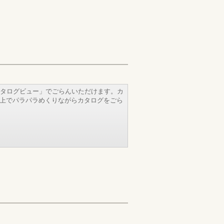
タログビュー」でごらんいただけます。カ
b上でパラパラめくりながらカタログをごら