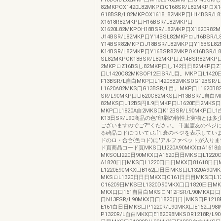
82MKPOX1420L82MKPロG168SR/L82MKPロX
G18BSR/L82MKPOX1618L82MKP口H14BSR/L
X1618R82MKP口H16BSR/L82MKP口
X1620L82MKPOH18BSR/L82MKP口X1620R82
J14BSR/L82MKP口Y14BSL82MKPロJ16BSR/
Y14BSR82MKPロJ18BSR/L82MKP口Y16BSL8
K14BSR/L82MKP口Y16BSR82MKPOK16BSR/
SL82MKPOK18BSR/L82MKP口Z14BSR82MKP
2MKPロZ16BSし82MKP口し142日日82MKP口Z
口L1420C82MKSOF12日SR/L目。MKP口L1420
F13BSR/L自白MKP口L1420E82MKSOG12BSR
L1620A82MKS口G13BSR/L目。MKP口L1620B
SR/L90MKP口Ll620C82MKS口H13BSR/L自白
82MKS口J12BS円IL9日MKP口L1620E日2MKS口J
MKP口L1820A自2MKS口K12BSR/L90MKP口L1
K13日SR/L90商品の色"印刷の特性上実物とは
ございますのでご7"'ください。.千里霊友のペジ
る碕品コドについてiふf1:衰のペジを表示してい
ドのロ・合合{色コド)に"アルファベットが入り
ド頁商晶コード頁MKS口Ll220A90MKXロA1618
MKSOLl220日90MKX口A1620日日MKS口L122
A1820日日MKS口L1220口日日MKX口81618日日
L1220E90MKX口B162口日日MKS口L1320A90M
MKSロL1320日日日MKX口C161日日目MKS口L13
C16209日MKS巳L1320D90MKX口口1820日日MK
MKX口口161自目白MKSロN12FSR/L90MKX口口
口N13FSR/L90MKX口口1820日日￨MKS口P1218
E161白日日MKS口P1220R/L90MKX口E162口98
P1320R/L自白MKX口E182098MKSOR1218R/L9