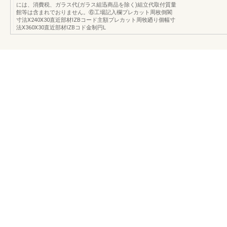
には、消費税、ガラス代(ガラス組迅商品を除く)組立代取付質量
館等は含まれでおりません。⑥工場記入欄プレカット周枚倒閣
寸法X240X30直近部材lZBコード主額プレカット周牧廼り個幅寸
法X360X30直近部材lZBコド金制円L