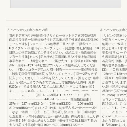
左ページから抽出された内容
右ページから抽出
貫内ドア室内引戸司副間仕切りクローゼットドア玄関収納収縮
￨リビング建材￨
商晶符長価絡一覧規格袈特注対応晶術相思戸慢床遺作材索引290
神岡市イージープ
リビング建材￨ショコラーテs色専用三重.nru明E三階段ユニット
納期にでご発注く
PタイプM:~部I稲田イージープレカット発注書C弊社稼働目、10
間仕切りーT寸l
日以上の指定納期にてご発注ください。供給工場・発送依頼セ
場名(備考)コー
ン宮一川注元￨センタ￨阻当者名￨工場川EL日AX寸売上納品情報
先着流間計￨出TR
事業所名コードf得意先名コード:届け先コード:現場名T阿AIN物
着高畠符"価格一
件No(備考)ーl寸lT斗llピ竺⑧プレカット情報を記入してくださ
将商畠精畏価格ー.
い。￨ドEショコラーデ色上り切り段数一一一一一一墜(踏唖段盈
口)mm口幅木憧
+上段橿)階段平面図(略図)を記入してください(1階一2陪を必ず
105mm口120mm
記入してくださし、〕~階高を記入してください.{酷恵とは1臨床
ご司令11.惚司川l
上から2錨床上までの高さです)線上げ寸援{馳高÷上白岬J殿和
が基本と&ります
t!230mmt担える喝含U'"工で...んi盆JU\!.I~きによる)mm凶E
い.廻り踏桓の納
よ，，，白白ゅ命。.'..l..'__1..'._1__:__;'_-;一.，十一;.-;一一、ー一
257mm(227mm
一一一ームー.'ーー(例〕40﹃ldl可411---e-eool--ー!﹂1j戸!}一一
21Qmm(180
一一-一一一一一一一一一-bILl-FLlir--﹄﹁a，踏値幅[面面]口
ョコラーデ色上り
257mm(227mm}口240mm(210mm)口230mm(200mm)口
図)を記入して〈だ
21Qmm(IBOmm)すeら4凶llll句K﹁lなK壬占E法一吃一一一J吋
↓+.'..1..'..1.
一@@一蛸明一一心主一わ正u羽必正リ泣ぷ位一伸R巴通K判巴
一一ーィ;引い-ー-t
弘直府笠↑rtレ与令品拍判記坦--一醐物流開計得意先着工場上り得
ζEZFrt十川一:
意先着61廻り踏板の納まりは口廻り冊幅慣用口幅木慣用71往の
上から2聞旅よま
太古往芯々寸法@性角口100mm口105mm口120mm
l)1f230mmを