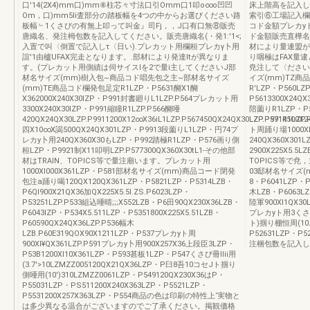
口'14(2X4)mm口)mm⑧柱芯々寸法口引Omm口1叩o∞o凹凹
床上階高を記入し
Om，口)mm5Ii査部分の踏板幅を4つの中からお選びください路
索引⑥工場記入欄プ
板幅﹄1くさびの有無上叩って叫金』司Fj，，J口有口無⑧販売
コド金額プレカyト
唐織名、発注栂包数を記入してください。販売唐織名(・発1:'1<;
ド金額販売直樺名
入置で叫〈倒置で記入しτ〈日い).プレカット用欄桓プレカγ卜用
材により量連盟が
誼'1由櫨UFAX完走となります。.部材により発達Itが異なりま
り咽極はFAX量
す。(プレカット用側績は伺サイスlを2で量i主してくださいJ部
尭注して〈ださい
材名サイズ(mm)樹入包~商品コド唱先包之主~部材名サイズ
イズ(mm)TZ商品コ
(mm)TE商品コド欄発包足定R1LZP・P5631醐X1醐
R'LZP・P560L
X362000X240X30lZP・P991封書廻りL1LZP.P564プレカット用
P5613300X24Q
3300X240X30lZP・P991縮瞳R1LZP.P566醐唖
陪薗りR1LZP・P
420QX24QX30LZP.P9911200X12∞X36iL1LZP.P567450QX24QX30LZP.P991R1LZP.
LZP.P5714500
四X10∞X謁500QX24QX301LZP・P9913段薗りL1LZP・円74プ
ト周踊り場1000X
レカy卜用240QX360X30もLZP・P992踏極R1LZP・P576画り側
240QX360X30
桓LZP・P9921制X11叩明LZP.P577300QX360X30tL1-その他部
2900X225X5.5L
材はTRAIN、TOPICS等で量注廟います。プレカット用
TOPICS等で尭，
1000Xl000X361LZP・P581部材名サイズ(mm)商品コード閉発
03邸材名サイズ(m
包注a踊り喝120QX120QX361LZP・P5821LZP・P5314LZB・
8・P6041LZP・P5
P6Ql900X21QX36加QX225X5.5l.ZS.P6023LZP・
木LZB・P6063LZ
P53251LZP.P533組込唖晴;;;X552LZB・P6田90QX230X36LZB・
陸軍900Xl1QX30L
P6043lZP・P534X5.511LZP・P5351800X225X5.51LZB・
プレカyト用3くさび1
P60590QX24QX36LZP.P536幅木
ト)掴り棚恒周(10.)
LZB.P60E319QOX90X1211LZP・P537プレカyト周
P52631LZP・P
900Xl¥QX361LZP.P591プレカy卜用900X257X36上段臣3LZP・
注梱包数を記入し
P53B1200Xl10X361LZP・P593甚板1LZP・P547くさび冊lIii用
(3.7'>10LZMZZ005120QX21QX36LZP・P臼8吾10コセJト掴り
側唖用(10')310LZMZZ0061LZP・P549120QX230X36はP・
P55031LZP・PS511200X240X363LZP・P5521LZP・
P5531200X257X363LZP・P554商品の色は印刷の特性上‘実物と
は多少異なる温合がございますのでご了承ください。掲観価格