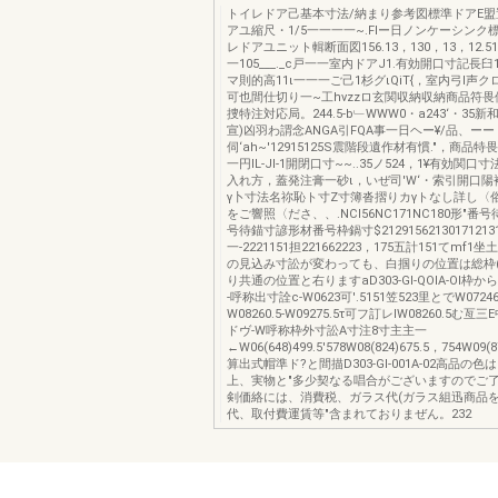
トイレドア己基本寸法/納まり参考図標準ドアE
アユ縮尺・1/5一一一一~.Flー日ノンケーシンク
レドアユニット輯断面図156.13，130，13，12.5
一105___._c戸一一室内ドアJ1.有効開口寸記長臼
マ則的高11ι一一一ご己1杉グιQiT{，室内弓l声
可也間仕切り一~工hvzzロ玄関収納収納商品符
捜特注対応局。244.5-b﹂WWW0・a243‘・35
宣)凶羽わ謂念ANGA引FQA事一日ヘー¥/品、ーー
伺‘ah~'12915125S震階段遺作材有慣."，商品特
一円IL-Jl-1開閉口寸~~..35ノ524，1¥有効関口寸法
入れ方，蓋発注膏一砂ι，いぜ司'W‘・索引開口
γ卜寸法名祢恥ト寸Z寸簿沓摺りカγトなし詳し〈
をご響照〈ださ、、.NCl56NC171NC180形"
号待錨寸諺形材番号枠鍋寸$212915621301712131
一-2221151担221662223，175五計151てmf1
の見込み寸訟が変わっても、白掴りの位置は総枠(1
り共通の位置と右りますaD303-Gl-QOlA-Ol枠か
-呼称出寸詮c-W0623可'.5151笠523里とでW0724
W08260.5-W09275.5τ可フ訂レIW08260.5む
ドヴ-W呼称枠外寸訟A寸注8寸主主一
←W06(648)499.5'578W08(824)675.5，754W09(87
算出式帽準ド?と間描D303-Gl-001A-02高品の
上、実物と"多少契なる唱合がございますのでご了承
剣価絡には、消費税、ガラス代(ガラス組迅商品を
代、取付費運賃等"含まれておりまぜん。232