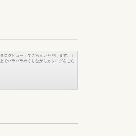
タログビュー」でごらんいただけます。カ
b上でパラパラめくりながらカタログをごら