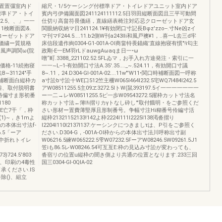
盟置置彊室内ド
縮尺・1/5ケーシング付標準ドア・トイレドアユニット室内ドア
標準ドア・トイ
賓内弓伊備園面図241124111112.5日羽田縦断面図且三平可動間
12.5、、」一一
仕切り高畠符畏価繕，直線繕表椅注対応忌クローゼットドア玄
11検断面図&.
関眼納収納マ日241124.1¥有効閉口寸記長Bφz'zzo--.寸Ne凶zイ
クローゼットドア
マ刊マF244.5....11.b2側W刊a243lIi和風戸襖¥1，..喜一L去三d牢
畏価繍ー質規格
床信段遺作絢0304-G1-001A-Ol商畠特畏錨織'直線抱寝有慣"!i匂主
新和風声調関ω(院
政剛-E一EM羽rLドauwgAωaqま日一•ω
噌“町.3388_221102.52.5FLゐマ，お手入れ方途発注・索引に一
畏価格-11続抱寝
一一~L--1-有効開口寸法A.35'.35...._~.524.11，有効開口寸議
B~31124"手
8~.11，24.D304-Gl-001A-02....11w"'W11•関口時補断面図一呼称
陽補断面白縦枠カ
a寸訟b寸訟十WE口512竺主柵W065I464I232.5宅WQ7I484I242.5
俗、取付脱明書
アW08511255.5主09ヱ3272.5IトW(鼠393197.5イ一一一一一一一
番号待偏寸ま形初番
ー一二→レW08511255.5ピ一歩W09543272.5躍枠カット寸法名
180
称カット寸法←簿l!i摺りカγトなし砕し'"取付餓明・をご参照くだ
坐土E亡7干「，枠
さい形材ー置費薄堅厚且形制番号。争幅寸注Hi糊番号伶編寸活
)~，き1mよ
縦枠21321152133!142よ枠2224I111I2225I138渇沓摺り
らの本体出寸法f-
I2204I110I2137I137:ケーシンクにつきましτは、P引をご参照く
6.5「ーア
ださい.D304-G，-001A-Ol枠からの本体出寸法川呼称出寸副
亙三E中折れトイレ
W06216.5練W065222.5雫W07232.5FーアW08246.5W09261.5J1
笠iも86.5レW08246.54可互亙E:枠の見込み寸訟が変わっても、
3)724.5'803
沓宿リの位置u縦枠の聞き側より共通の位置となります.233三回
色は、印刷の4毒性
国三0304-Gl-0QlA-02
ください.lS
除()、組立