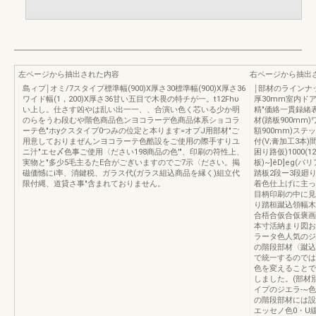
左ページから抽出された内容
右ページから抽出
島ィプ￨オミ/7スタイプ標準幅(900)X厚さ30標準幅(900)X厚さ36
￨部材のラインナ
ワイド幅(1，200)X厚さ36甘い五目で木畏の特チが一。t12Fhυ
厚30mm室内ド
い上し。仕さす凶やは乱い出一一、、合演い色く芯いる少か明
精"価絡一貫録緒
のらをうわ段むや階色商品色ンヨコラーデ色商品体系ショコラ
材(踏板900mm
ーテ色"ホyクスタイプ0つみの位定と本ります=オプJ用部材"ご
額900mm)ステ
用意しておりまぜんンヨコラーテ色酷設をご使用の際手すりユ
付(V;膏加工3本)
ニ汁"エセ〆色事ご使用〈ださい198商品の色'"、印刷の符性上、
困り路仮)1000(12
実物と"多少5毛主るたE合がごぎいますのでご7示〈ださい。掲
板)~]êD]eg(パ
磁価憾にi率、消鍵税、ガラス代(ガラス組込商品を縁く)組立代
踏板2段ー3段廻
限付縄、道貸さ事"含まれておりません。
着色仕上げに主っ
目柄印刷の中に見
り踏桓蹴込領幅木
合梧合仮合仮褒画
本寸活納まり図お
ラータ色人気のジ
の階段部材〈蹴込
で統一するのでは
色を変えることで
しました。(部材別規
イプのジエラ-~色
の階段部材には設
エッセノ色0・U