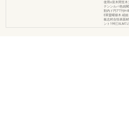
使用o宣木間笠木
テンンルパ色凶閣z
割内ド円7'T刊H
E翠盟曜僻木.岨
板志村合恒表面材樹
ント199三llLM7