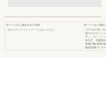
左ページから抽出された内容
右ページから抽出
抽出されたテキストデータはありません。
~3.1"ω-h‘-
用カタログノノノ1.
戸._.....r-r-
内引戸、可動間仕
和風戸襖/床材/階段
幅)追加版Jr'.11-