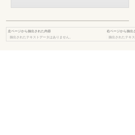
左ページから抽出された内容
右ページから抽出
抽出されたテキストデータはありません。
抽出されたテキス