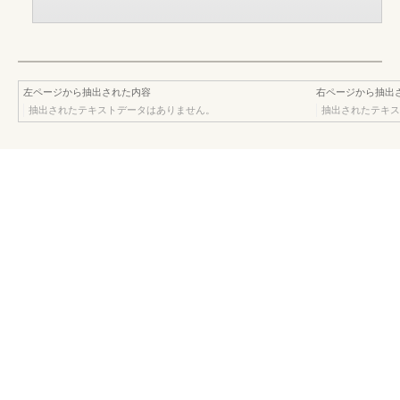
左ページから抽出された内容
右ページから抽出
抽出されたテキストデータはありません。
抽出されたテキス