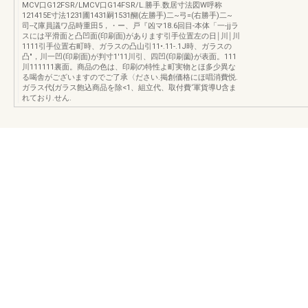
MCV口G12FSR/LMCV口G14FSR/L.勝手.数居寸法図W呼称
121415E寸法1231圃1431嗣1531醐(左勝手)二~弓=(右勝手)二~
司--ζ庫員議ワ品時重田5，・ー、戸『凶マ18.6回目-本体「一-jjラ
スには平滑面と凸凹面(印刷面)があります引手位置左の日￨川￨川
1111引手位置右町時、ガラスの凸山引11•.11-.1J時、ガラスの
凸"，川一凹(印刷面)が判寸1'11川引、四凹(印刷薗}が表面。111
川111111裏面。商品の色は、印刷の特性よ町実物とほ多少異な
る喝舎がございますのでご了承〈ださい.掲創価格にほ唱消費悦.
ガラス代{ガラス飽込商品を除<1、組立代、取付費‘軍貨導U含ま
れており.せん.