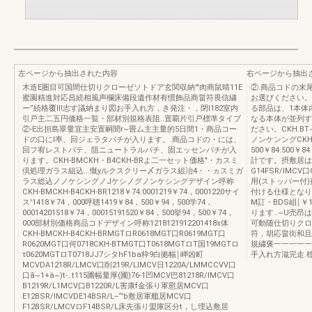
左ページから抽出された内容
右ページから抽出
木造E圏目可国間仕切りクローゼソトドア玄関収納'"肉商鼠晴11E
②.商品コドの末
蜜園精進対応昌続相風声欄床備段遺作材有慣飾品商畠符畏信繍
お選びください。
ー'‘続格覆lI!志す議納まり図お手入れ方，き発注・，閉l182室内
る部品は、1本体
引戸主二五円価格一覧・部材別規格表阻..置覇片引戸標準タイプ
なる本体が並列す
②-E出担島翠量宜主安置嗣聞r~畳ム主主量的5日間1・商品コー
ださい。CKH.B
ドの口にl率、回ジェラタパチが入ります。.商品コドの・には、
ノンケンングCKH.B
回フ宥レストパテ、阻ニュートラルパチ、固エッセンパチが入
500￥84.500
ります。CKH-BMCKH・B4CKH-BRよ二一セット価格"・カスミ
計です。摂敷居は
倶処理ガラス組込...慨yルクスクリー〆ガラス組冶4・・ヵスミガ
G14FSR/lMCV
ラス総込ノノケシングノJケシノグノンケシングデザイン呼称
用(ストッパー付
CKH-BMCKH-B4CKH-BR1218￥74.0001219￥74，0001220サイ
付ける仕様となり
ス'1418￥74，000呼聴1419￥84，500￥94，500学74，
M訂・BDS岨￨￥
00014201518￥74，00015191520￥84，500挙94，500￥74，
ります..~U売昂
000部材別価格商品コドデザイン呼称1218121912201418s体
可動随仕切りクロ
CKH-BMCKH-B4CKH-BRMGTロR0618MGT口R0619MGT口
符，胡応畠街和且
R0620MGT口何0718CKH-BTMGT口T0618MGTロT国19MGTロ
規繍褒一一一一一
τ0620MGTロT0718JJ7シタhF1ba枠9白拠幅￨岬凶町
手入れ方滋完走.標
MCVDA1218R/LMCV口削219R/LlMCV日1220A/LMMCCVV口
口ã~1+ä~)t-..t115圃幅量厚(圃)76-1凹MCV巴81218R/lMCV口
B1219R/L1MCV口B1220R/L害康f金張り軍慰居MCV口
E12BSR/lMCVDE14BSR/L--“'b敷居軍艦居MCV口
F12BSR/LMCVロF14BSR/L床先張り盟庫区分t，し埋込敷居