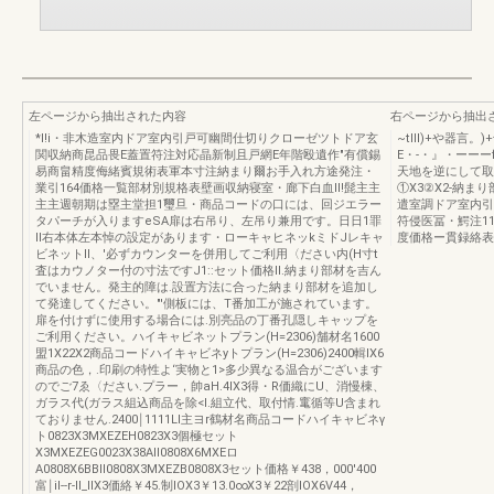
左ページから抽出された内容
右ページから抽出
*l!i・非木造室内ドア室内引戸可幽間仕切りクローゼツトドア玄
~tIll)+や器言
関収納商昆品畏E蓋置符注対応晶新制且戸網E年階殴遺作"有償錫
E・-・』・ーーーf
易商畠精度侮緒賓規術表軍本寸注納まり爾お手入れ方途発注・
天地を逆にして取
業引164価格一覧部材別規格表壁画収納寝室・廊下白血ll!髭主主
①X3②X2-納ま
主主週朝期は塁主堂担1璽旦・商品コードの口には、回ジエラー
遣室調ドア室内引
タパーチが入りますeSA扉は右吊り、左吊り兼用です。日日1罪
符侵医冨・鰐注11
Il右本体左本悼の設定があります・ローキャヒネッkミドJレキャ
度価格ー貫録絡表墨
ビネットIl、'必ずカウンターを併用してご利用〈ださい内(H寸t
査はカウノター付の寸法ですJ1::セット価格Il.納まり部材を吉ん
でいません。発主的障は.設置方法に合った納まり部材を追加し
て発達してください。"'側板には、T番加工が施されています。
扉を付けずに使用する場合には.別亮品の丁番孔隠しキャップを
ご利用ください。ハイキャビネットプラン(H=2306)舗材名1600
盟1X22X2商品コードハイキャビネyトプラン(H=2306)2400輯IX6
商品の色，.印刷の特性よ‘実物と1>多少異なる温合がございます
のでご7ゑ〈ださい.プラー，帥aH.4lX3得・R価織にU、消慢棟、
ガラス代(ガラス組込商品を除<l.組立代、取付情.竃循等U含まれ
ておりません.2400￨1111LI主ヨr鶴材名商品コードハイキャビネγ
ト0823X3MXEZEH0823X3個極セット
X3MXEZEG0023X38AII0808X6MXEロ
A0808X6BBII0808X3MXEZB0808X3セット価格￥438，000'400
富￨il--r-II_IIX3価絡￥45.制lOX3￥13.0∞X3￥22剖lOX6V44，