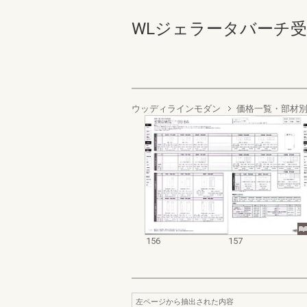
WLジェラータバーチ受発注 1
ウッディラインモダン
価格一覧・部材
156
157
左ページから抽出された内容