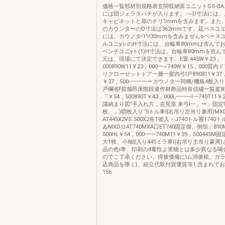
価格一覧部材別規格表玄関収納富ユニットGS-BA
には団ジェラタパチが入ります。:-~D寸法には、
キャビネットと扉のチリ1mmを含みます。また
のカウンターのD寸法は362mmです。廷ベスユ
には、カウノタ-1'i!30mmを含みまぜんoベー
ルユニyトのH寸法には、台輪車80mmは含んで
ベンチユニyト(1)H寸法は、台輪車80mmを吉ん
元は、現場にて決定できます。E置.445W￥23，
000890W11￥23，000一~740W￥15，000質
りクローゼットドア一層一蜜内弓l戸890811￥37，
￥37，500•一一一ーカウノタ一同梱/機板4般入り7
戸欄省f貧舗昂床階段遺作材商品特良信繍ー覧駕術表4
『￥54，500890T￥43，000L一一---l一740T11
議納まり図"手入れ方，去見室.来弓l一」ー」固定
枚、，)唱牧入り“5トル車l{右吊リ左吊り兼用)MX
AT445X2VS.500X2各T彼入・J740トル麗174
ゐMXDロAT740MXA口ET740固定側、倒領」890
500HL￥54，000一一740M11￥39，500445
大1牧、小8紺入り445ミラ車l(右吊り主吊り蒙周)
品の色i率、印刷の4毒性よ実物とは多少異なる喝
のでご了承ください。得披価備にlム消後税、ガラ
込商品を隊く}、組立代取付貨運賃等1:含まれて
156