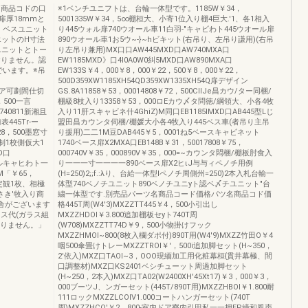
.商品コドの口
※1ベンチユニフトは、台輪一体型です。1185W￥34，
扉厚18mmと
5001335W￥34，5∞棚桓大、小寄1位入り棚4巨大.'1、各1相入
、ベスユニット
り445ウォル扉740ウオール車11白羽-"キャビわト445ウオール扉
エッ卜のH寸法
890ウオール車1お5ウ~-}~hビキット(右吊り、左吊り謙用)(右吊
スユニットとトー
り左吊り兼用)MX口口AW445MXD口AW740MXA口
おりません。認
EW1185MXD》口4l0A0W0糾5MXD口AW890MXA口
でいます。※吊
EW133S￥4，000￥8，000￥22，500￥8，000￥22，
500D359XW1185XH54QD359XW1335XH54Q扉デザイン
内ドア可劃間仕切
GS.8A11858￥53，00014808￥72，500CIIJe昌カウ/ター同梱/
500一言
棚級8枝入り13358￥53，000ロEカウ〆タ問徳/綱領大、小各4牧
40811新湘且
入り11肝スキャビネ什4GhiZ)M同口EB1185IMXD口AB445型Lじ
45Tr-ー
盟田昌カウンタ伺梱/棚媛大小各4牧入り445ベス車(者吊り主吊
￥28，500墨窓寸
り援用)二二1M豆DAB445￥5，0001ね5ベースキャビネット
制1校側仮大1
1740ベース扉X2MXA口EB148B￥31，50017808￥75，
D口
000740V￥35，000890V￥35，000=~カウンタ悶梱/棚板肘食入
0トルキャヒわト一
り一一一寸一一一一890ベース扉X2ヒιJ与与ィペノチ用例
M「￥65，
(H=250)2;;f.:λり、台給一体型lペノチ周側州=250)2本入札台輸一
M固定観1枚、相極
体型740ベノチユニット890ベノチユニyト認ベ〆チユニット"台
さき'牧入り商
繍一体型です.別売品パーツ名商品コード価格パツ名商品コド価
舎がございます
格445T周(W4'3)MXZZTT445￥4，500小引出し
ス代(ガラス組
MXZZHDOl￥3.800追加棚板セyト740T周
おりません。」
(W708)MXZZTT74D￥9，500小物掛けフック
MXZZHMOl~800(8枚入欄ダポ付)890T用(W4'9)MXZZ竹田O￥4
咽500傘畳けトレーMXZZTROl￥'，500i追加脚セット(H~350，
2'依入)MXZ口TAOl~3，OOO現緬加工用化粧幕桓{貫井幕極、間
口調整材)MXZ口KS2401ベシチューット周過加脚セット
(H~250，2本入)MXZ口TA02(W2400XH'45Xt17)￥3，000￥3，
000ブーツJ、ンガーセット(445T/890T用)MXZZHBOl￥1.800耐
111ロックMXZZLCOlV1.000コートハンガーセット(740T
周)MXZZHCO'￥2，800-室内ドア寮内引田私一一押EP締和風声