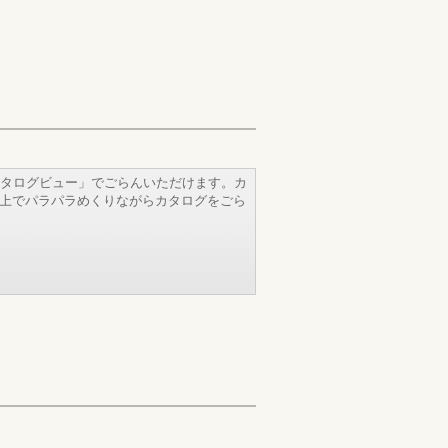
タログビュー」でごらんいただけます。カ
b上でパラパラめくりながらカタログをごら