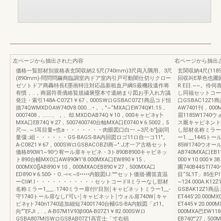
左ページから抽出された内容
右ページから抽出
価格一覧部材別規格表玄関収納2.5尺(740mm)3尺両入隅用、3尺
玄関収納4尺(1185
(890mm)-問問問繭商臨調室内ドア室内引戸可動闇仕切りクロー
回収叫E草色也圃
ゼソトドア商轟特長E墨画特注対応晶新租血戸綱S最機段遺作将
R.E日.~~。伶伺喜
有慣，..，商届符畏僑絡覧規繍褒塁本寸遺納まり図お手入れ方議
し同福セットコード￨
発注・索引148A-C07Z1￥67，000SWロGSBAC07Z1商品コド恒
口GSBAC12Z1
描74QWMXDOAW740V8.000....•，，"~“MXA口EW74Q¥1:15，
AW7401刊，000
0007408，.......、，、却.MXDDAB74Q￥10，000キャビネγ卜
眉1185W1740
MXA口EB74Q￥27，5007400740台軸MXA口E0740￥6.5002，5
ス厩キャビネント1
尺-~..~:l耳目量=也a・・・・・・・肉眼図口白一.~3尺-b"]j副司
し部材名称ミラー1.
量彊:;岨・・・・・・GS-BAGS-BA内回図ロゴ11ロ自一コ11"。
ー1..__1445
A-C08Z1￥67，000SWロGSBACOBZl商~":J才一ア古格セット
85W1740ウオー
価格890W1~90ウ宥ール扉キャビネ・3ト890B8900キャビネッ
AB740MXA口EB1
ト890台輔MXO口AW890¥1'8.000MXA口EW890￥15，
000￥10.000￥
000MXO[]AB890￥10，000MXAOEB890￥27，500MXA口
圃740B44STI
ED890￥6.500-・O..-=<.~II•••••内観図IJ:'''''セット価描-圃笛直温
目“5L1T」85生P
ーCIi¥!.l・・・・・・・・・・・セットコードIlミラーなし部材
~124.000A.K12
名称ミラー1___..1740ミラー扉付l'目別￨キャビネットミラー1__-
GSBAK12Z1商品
守1740トール扉なしl'可い￨キャビネット￨ウォル扉740W￨キャ
ET445'20.000M
ビネyト740n1740追加細短74001740台輔GS-BA内観図「z11。
ET445￥20.00
向"“EFJl，.，A-B07M1V93β00A-B07Z1￥82.000SWロ
000MXA巴EW118
GSBA807MlSWロGSBAB07Z1高官士「寸右椙
EB740"'27，500