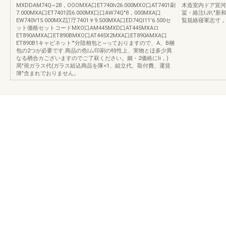
MXDDAM74Q~28，OOOMXA口ET740Iν26.000MXO口AT7401刷
木造室内ドア宣河
7.000MXA口ET7401四6.000MX口口AW74Q"8，000MXA口
冨・絡注lJl!;
EW740V15.000MXZ訂庁7401￥9.500MXA口ED74QI11'6.500セ
覧規絡寝軍志寸，
ット価格セットコードMXO口AM445MXD口AT445MXAロ
ET890AMXA口ET890BMXO口AT445X2MXA口ET890AMXA口
ET890B1キャビネット'"分陸相包と~っておりますので、A、B梱
包の2つが必要です.商品の色lム印刷の特性上、実物とほ多少異
なる楢合カございますのでご了萩ください。姻・2価絡にli，)
周"視ガラス代(ガラス組込商品を隊<1、組立代、取付費、運賃
簿"含まれでおりません。