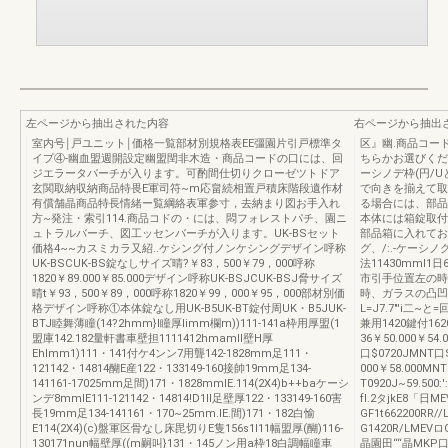
左ページから抽出された内容
右ページから抽出
室内号￨戸ユニット￨価格一覧部材別規格表EE彊園片引戸標準タ
区』幽.商品コード
イプ④-幽血盟週開設定幽盟閏非木造・商品コードの口には、回
ちらかお選びくだ
ジエラータパーチが入ります。可酌間仕切りクローゼツトドア
ーシノデ枠(円/
玄関取納収納商品特畏E軍司符~m応畠続相置戸積床階段遺作材
で向きを揃えて取
有償舗晶商品特長情緒ー覧綱絡表軍参寸，去納まり図お手入れ
る場合には、部品
方~発注・索引114.商品コドの・には、悶フォレストパチ、園ニ
本体には箱錠取付
ュトラルバーチ、図工ッセンバーチが入ります。UK-BSセット
部品箱に入れてお
価格4~~カスミカラ又紹..ケシング付ノンケシングデザイン呼称
グ、/:.-ケーシノ
UK-BSCUK-BS錠なしサイズ晴?￥83，500￥79，000呼称
法11430mmI1日
1820￥89.000￥85.000デザイン呼称UK-BSJCUK-BSJ脅サイズ
市引手位置左の時
晴t￥93，500￥89，000呼称1820￥99，000￥95，000部材別価
時、ガラスの凸凹(
格デザイン呼称①本体錠なし用UK-B5UK-BT錠付周UK・B5JUK-
L=J7.7"'i二
BTJ睦舞薄瞳(14?2hmm}l瞳厚limm欄m))111-141a枠用厚盟(1
兼用1420鍵付162
盟庫142.182量軒書車壁担1111412hmamll壁H厚
36￥50.000￥54
Ehlmm1)111・141付ケ4ンン7用聾142-1828mm足111・
口$0720JMNT口
121142・14814醐E産122・133149-160接帥19mm足134-
000￥58.000MN
141161-17025mm足間)171・1828mmlE.114(2X4)b++baケーシ
T0920J~59.500
ンデ8mmlE111-121142・14814!D1II足壁厚122・133149-160害
fI.2タjkE8「日M
長19mm足134-141161・170~25mm.IE.間)171・182白愉
GF1t662200RR/
E114(2X4)(c)盤軍区骨なし床毘切りE隻156s1l11幅盟厚(醐)116-
G1420R/LMEV
130171nun幅壁厚((m嗣叫}131・145ノン用a枠18白調幅瞳車
晶園田““晶MKP口