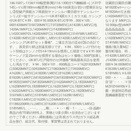
146-1607ン1156I11III幅壁庫(剛)116.130E付171醐幅瞳~(..)131守
目園田日園田日圃
145ンゲc用180mm幅壁厚(mm)146-160床見(c切)りI壁庫区分な
M1820Dellーハ
し③型鍵戸揖能カフ簡易担サァンシルパ費示鐙サテンシルバー
M1820Am引き
シリJダー錠サテンシルバーUK-BT4調カスミカラス組..ケシング
L1420AMKP口L
付UK-BTC￥89，000￥95.000UK-BTJC学99，000￥105，
なります.MKP口L1
0001420MNTD50720MNT口T0720MEV口A1420R/LMEV口包
10.000pz型zMKP
1420A/lMKP口L1420AMKP口l1420BMKP口
晶晶晶晶晶晶.....
L1420CMKPDL1420DMKP口L1420EMEV口514YMR/LMEV口
L1420DMKP口L1
C1420R/lMEV口D1420R/しMEVロE1420R/LMEV口S14YMR/lノ
L1420EMKP口l1
ンケシングUK-BTセット冊格"、ご連立方法の迂ゆ(③}の合計で
S14YMR/lMEV口
す。、床見切り材は別遠見積りです。￥84，500ケシJグ付のセ
価格/個入量M訂・8
ット恒椙はケンノグES-t4-19mmを慣用した唱音ですa￥91.000
盤付町場合、特，
ケーシノグ足25mmを慣用する場合はセント価格に500円加算し
H1420R/LMEV口
てください。UK-BTJ引戸陸付のセ沖価格'"簡島躍表示註を使用
J1420R/LMEV口
した渇合です。￥94，500￥101，000商品コード16201820MNT
000￥34.000ME
口50820MNT口50920MNT口T0820MNT口T0920MEV口
K1B20R/LMEV口
A1620R/しMEV口A1820R/LMEV口B1620R/LMEV口
S18YMR/L￥6.
B1820R/LMKP口M1820AMKP巳M1820BMKP口M1820CMKP口
000・+・・....
M1820日MKP口M1820AMKP口l1620AMKP口L1820AMKP口
目‘目‘・・・..‘
L1620BMKPDL1820BMKP口L1620CMKP口L1820CMKP口
MZHZHAH06￥3
L162QDMKPI口L1820DMKP口l1620EMKP口L1820EMEV口
圏・持達対応昂続
516YMR/LMEV口518YMR/LMEV口C1620R/lMEV口
貫綱繍褒墨窓寸7
C1820R/LMEV口D1620R/L口DMMEEVV口
E11882200RR//LLMEV口E1620R/LMEV口516YMR/LMEV口
S18YMR/L..，-・-，..，_.剛.....・+・-・帽・1・...._.，.--目-晶酔l
商品の色"印刷の特性上、実物とU多少異t.<る頃合がございます
のでご了承ください.縄制価格には消.税ガラス代(ガラス組込商
品を除(1、組立代、取付様、軍貨警は含まれでおりません。