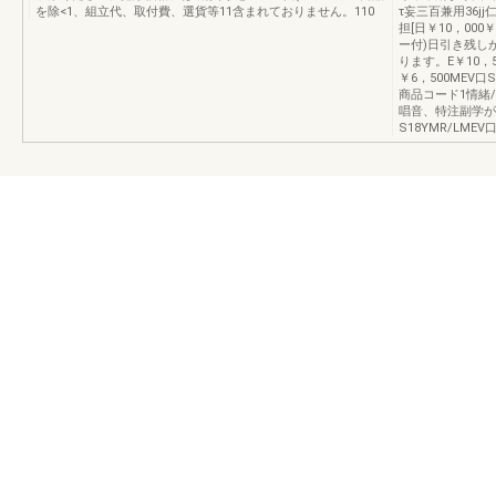
を除<1、組立代、取付費、選貨等11含まれておりません。110
τ妄三百兼用36jj
担[日￥10，000￥
ー付)日引き残し
ります。E￥10，50
￥6，500MEV口Sl
商品コード1情緒/個
唱音、特注副学が必要
S18YMR/LMEV口