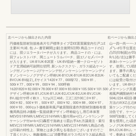
左ページから抽出された内容
右ページから抽出
円価格覧部材別規格表片引戸標準タイプ②EE置置園室内引戸ユE
山一四一尚一一-.本
主要叫:!!I;靖..包:J~:書官嗣聞は壷}主後間5日間l.商品コードの口
〆"レd引手位置
には、団ジエラータパーチが入ります。.商品コードの・には、
凸凹(印制面)が凹
回フォレストパチ、岡ニュートラルパーチ、固エ!ノセ〆パーチ
R/L(右/左)は
が入ります。UK-B1UK-B2E置・UK-BV収納一層一クローゼソト
本体I~ケーシンデ
ドア玄潤岨納可副間仕切問..新ンルクスクリ-，ガラス組込ケーン
す。使用してL唱
ング付ノンケーシJグケーンンデ付ノンケーシンゲケーンンデイ
ます。勝手の異な
すノンケーシノグデザイン呼称UK-B1CUK-B1UK-B2CUK-B2UK-
いてもご配慮くだ
BVCUK-BV錠ZしEサイス'1420￥77，000挙72，500￥81，
には錠受け取付け
500i￥77，000￥99，000￥94，500呼称
います。UK-B
16201820￥82.000￥78.000￥87.000￥83.000￥105.500￥101.500
〆ケーンシグ共通
デザイン呼称UK-B1JCIUK-B1JUK-B2JCUK-B2JUK-BVJCUK-
相風声綱限納州141
BVJ錠付サ呼イ称ス，1けμ川三468」三2二22100二0￥87，
504LI224.4
000￥82，500￥91，500￥87，000￥92，000￥88，000￥97，
方法の叫XZ;((J
000￥93，000セy卜価格新和風戸被原階段遺作判部材別価格有償
策ケンング付のセッ
働局商品特JI価格一覧規繕褒デザイン呼称錠なし用①本体害
治告です。ケーン
MEVDS18YMR/LMEV口S16YMR/L盤付用a+(C)ノンケ1シンデ
500円加復して
ケーシンデ付a+b+(C)轟窓寸洛納まり図お手λれ方議発注・索引
量を慣用したi晶
MEV口S18YMR/LMEV口S16YMR/LMEV口S14YMR/L商品の色
ンノグUK-BHCUK-
は印刷の特性上、実物とは多少異なる埴合がございますのでご
BHJCUK-BH
了添ください。抱敵価格には‘消費専処ガラス代(ガラス組込商品
寸，奉納まり図a苦