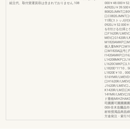
組立代、取付貨運賃容は含まれでおりません.108
000￥48.000￥5
A0920J￥39.5
80820JMNT口B
口C0820JMNT口
11用(ストッJ(付)
0920J￥52.0
をE付ける仕掃となり
口F1620R/LMEV
MEV口G1420R/L
M1820AMKP口M
個入量MKP口M182
口M1820A誌号
l1420AMKP口l
L14208MKP口L1
L1620CMKP口L
L1820D'11'10
L1820E￥10，00
S16YMR/LMEVDS
口H1620R/LMEV
J1620R/LMEV口
K1420R/LM日口K
14YMR/LMEV口
ド冊格MlHZHAK0
司圃圃可圃圃圃圃圃
000-非木造爾
材有慣濁晶商昌締
方途発注・索引10