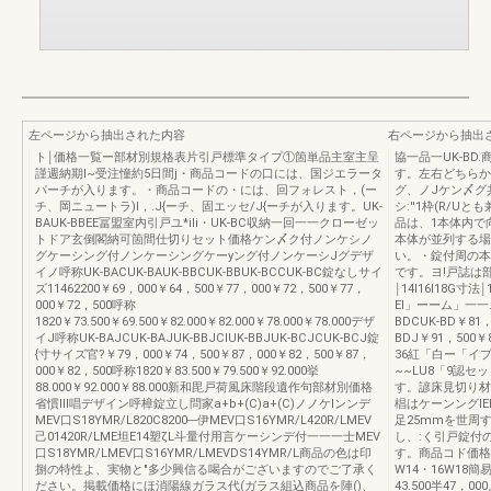
左ページから抽出された内容
右ページから抽出
ト￨価格一覧ー部材別規格表片引戸標準タイプ①箇単品主室主呈
協一品一UK-BD
謹週納期I~受注憧約5日間j・商品コードの口には、国ジエラータ
す。左右どちらか
パーチが入ります。・商品コードの・には、回フォレスト，(ー
グ、ノJケン〆グ共
チ、岡ニュートラ)l，.J{ーチ、固エッセ/J{ーチが入ります。UK-
シ:''1枠(R/
BAUK-BBEE冨盟室内引戸ユ*iIi・UK-BC収納一回一一クローゼッ
品は、1本体内で
トドア玄倒閣納可箇間仕切りセット価格ケン〆ク付ノンケシノ
本体が並列する場
グケーシング付ノンケーシングケーyング付ノンケーシJグデザ
い。・錠付周の本
イノ呼称UK-BACUK-BAUK-BBCUK-BBUK-BCCUK-BC錠なしサイ
です。ヨ!戸誌は
ズ11462200￥69，000￥64，500￥77，000￥72，500￥77，
￨14I16I18G寸法￨
000￥72，500呼称
El」ーーム」一一
1820￥73.500￥69.500￥82.000￥82.000￥78.000￥78.000デザ
BDCUK-BD￥81，
イJ呼称UK-BAJCUK-BAJUK-BBJCIUK-BBJUK-BCJCUK-BCJ錠
BDJ￥91，500￥
{寸サイズ官?￥79，000￥74，500￥87，000￥82，500￥87，
36紅「白ー「イプ
000￥82，500呼称1820￥83.500￥79.500￥92.000挙
~~LU8「9認セ
88.000￥92.000￥88.000新和毘戸荷風床階段遺作句部材別価格
す。諺床見切り材
省慣III唱デザイン呼樟錠立し問家a+b+(C)a+(C)ノノケlンンデ
椙はケーンングlE
MEV口S18YMR/L820C8200---伊MEV口S16YMR/L420R/LMEV
足25mmを世周
己01420R/LME坦E14塑ζL斗量付用言ケーシンデ付一一一士MEV
し、:く引戸錠付
口S18YMR/LMEV口S16YMR/LMEVDS14YMR/L商品の色は印
す。商品コド価格引
捌の特性よ、実物と"多少興信る喝合がございますのでご了承く
W14・16W18簡
ださい。掲載価格にほ消陽線ガラス代(ガラス組込商品を陣()、
43.500半47，00