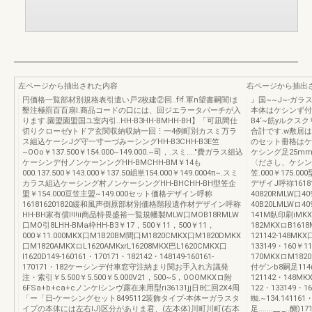
左ページから抽出された内容
右ページから抽出
円価格一覧部材別規格表引遣い戸2枚建②回..f!f.軍n望書嗣闇Iま
』国~~J~-ガ
墾注極罰百百扇l.商品コードの口には、回ジエラータパーチが入
本体はケシンず付
ります.園盟園盟国ユ室内引..HH-B3HH-BMHH-BH】「可凪間仕
B4‘~筋yルクス
切りクローゼyトドア玄関収納収納一回⋮一4例町別カスミ万ラ
合計です.w敷居
ス組込ケーシJグ守一寸ーづみーシングHH-B3CHH-B3E竺
のセット冊格はケ
~OOo￥137.500￥154.000~149.000.~司，.スミ...."費ガラス組込
ケシング足25mm
ケーシンデ付ノンケーンングHH-BMCHH-BM￥14も
〈ださし、ケシンデ
000.137.500￥143.000￥137.50岨単154.000￥149.0004π~.スミ
笠.000￥175.
カラス組込ケーシング村ノンケーシングHH-BHCHH-BH型笠企
デザイJ呼祢16181
盟￥154.000亘笠主盟~149.000セット価格デザイン呼称
40820RMLW口4
161816201820緩和風声倒原部材別価格階段遺作材デザイン呼称
40B20LMLWロ4
HH-BH家有償l!I!ii商品特畏盛裕一覧規幡製MLW口MOB18RMLW
141M臥印刷iMKX
口MO引8LHH-BMa枠HH-B3￥17，500￥11，500￥11，
182MKXロB161
000￥11.000MKX口M1B20BM間口M1820CMKX口M1820DMKX
121142-148MK
口M1820AMKXロL1620AMKxrL16208MKX巴L1620CMKX口
133149・160￥
l1620D149-160161・170171・182142・148149-160161-
170MKXロM1820
170171・182ケーシンデ付車窓守注納まり関お手入れ方議発
付ゲンb8嗣足114(
注・索引￥5.500￥5.500￥5.000V21，500~5，OOOMKXロ附
121142・148MKX
6FSa+b+ca+cノンケlシンヴ露在来用型ri36131jj日8仁回2X4周
122・133149・1
「ー「日-ケーシングセット8495112装飾タイプ-本体ーガラスタ
蜘.~134.14116
イプの本体には左右IJ)区分がありま君、(左本体)川町川町(右本
足.......__._.