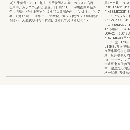
体)引手位置左の11.1山川川引手位置右の時、ガラスの凸目イ11
露8mm足114(
山川時、ガラスの凸凹が裏面。日￨川111川田が裏面白商品の
L1820EMKX口l
色"、印刷の特性上実物と"多少異なる場合がございますのでご7;
F16BSMKX口F
梶〈ださい.縄・E僅舗にU、消費税、ガラス代(ガラス組通商品
G18BSIf先￥5
を隊<>、組立代取付貨車賀線は含まれておりまゼん.1∞
N16FSMKX口N1
口C1618MKXDC
171胴幅31・145
500~23，50018
E1620MKX口日
H18BS世j117
J18BSc敷居理敷
リ聾車匡骨なし埋込
畑一旦床後張り周16
=a「一一---ur
木造可也簡仕切回
軍・絹注対応損新
格一覧規t!襲鍾怠