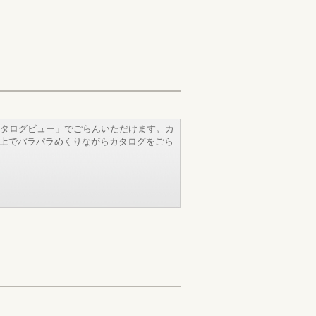
タログビュー」でごらんいただけます。カ
b上でパラパラめくりながらカタログをごら