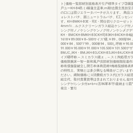
ト￨価格一覧部材別規格表片引戸標準タイプ③園
戸ユーKH-B4邑ミi睡蓮主盃車;m期!志畳主箆担呈
の口には団ジエラータパーチが入ります。.商品コドの.
ォレストパチ、困ニュートラルパチ、E工ッセン
す。KH-BMKH-B3E・司E・間仕切りクローゼッ
4mm1i:...ルクスクリーンガラス組込ケシング
シング付ノノケシングケンノグ付ノンケシ〆グデ
KH・BMCKH-BMKH-B3CKH司B3KH-B4CKH-B4
1618￥89.000￥8~500サイス'曙;￥89，000挙84
000￥84，500'1'99，000単94，500し呼称￥95.0
91.000￥95.000￥91.000￥105.500￥101.500
BMJC_IKH・BMJKH-B3JCKH-B3JKH-B4JCKH
イズ曙呼称.~.スミカラス鑓;z.，~.スミ拘処理ガ
価格限腕床一智一新和風戸倶部材別価格階段遺作
称有償舗畠鍵立し閉①本体商昆椅!I侮格覧鰻格表
の特性土、実物とは多少興なる喝舎がございます
ださい。縄制価格iこU消費税ガラス代(ガラス組
組立代、取付貴重貨導ほ含まれておりません.錠付用
シンデケlシンタ付a+b+c言86軍本守i釜納まり図
発注・繁引