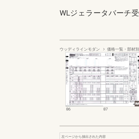
WLジェラータバーチ受発注 
ウッディラインモダン
価格一覧・部材
86
87
左ページから抽出された内容