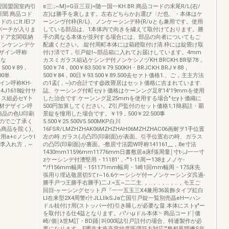
盟国盟国室内引
ε三:;~M)=G豆三豆)=随一国一KH.BR.商品コードの末尾R/L(右/
旦聞.商品コド
左)は勝手を衰します。左右どちらかお選び〈だ也、・本体はケ
にIt.lElフ
ーンンヴ付枠(R/L)、ノンケーシンデ枠(R/υとも兼用です。使用
パーチが入りま
している部品は、1本体内で向きを繍えて取付けております。勝
トドア玄関収納
手の異なる本体が並列する場合には、部品の向者についてもご
付ノンケンンデケ
配慮ください。.錠付周町本体には箱鐙取付け清.枠には錠畳け取
ザイン呼称
付け済でT，引戸錠I~部品箱に入れてお届けしています。4mm
錠な
カスミガラス組込ケシンデ付ノンケシノヅKH.BRCKH.BR挙78，
，500￥89，
500￥74，000￥83.500￥79.500KH・BRJCKH.BRJ￥88，
00単
500￥84，00日￥93.500￥89.500去セァト価格1.、ご，主主方法
デザイン呼称KH-
の1孟(，~)の合計です@政畳居はセット価格に吉まれています.
-B4J1618錠付サ
誌、ケーシング付町セγト価格はケーンング足8'14'19mmを使用
ラス組必セY卜
した治合です.ケーンング足25mmを使用する場合"セyト価織に
材デザイン呼
500円加算してください。Z引戸監付のセット価格1;1簡易註・覇
商品の色U印刷
景錠を憧用した場合です。￥19，500￥22.500事
のでご了承く
5.500￥25.500V5.500MKP白川
迅商品を院く)、
16FSR/LMZHZHAK06MZHZHAH06MZHZHAC06画耐ヲ1手位置
a+cノンケl
左の時.ガラス(J)凸凹(印刷面)が表面。引手位置右の時、ガラス
"李入れ方，~
の凸凹(印刷面)が裏面。-敷居寸法図W呼称141161__，8e寸法
1430mm11596mm11776mm日書敷居a床f張周量￨寸t-;J一一寸
zケーシンデ付漕堅用・11181'，-"'1-11周ー138まノノケ-
"'/f156mm幅周・151171mm幅周・1崎1回mm幅周・175床先
張用り埋込敬居切5てr~16.6ケーシシゲ付ーノンケーシンダ呉過-
勝手戸つ王勝手右勝手)二J:=五~二二主.，..，..，..，..，モ王ご
回目-ヶーシングセット戸『一一五玉三X4兼用36装飾タイプ紅白
LI在来型2X4周警r汁JLLIlkSJa亡国引戸錠一覧別売晶eHーハン
ドル桂付け用(ストッパー付)引き睡しが必要な畠.本体にストγ"ー
を取付ける仕4益となります。パ'ハμドル本体﹄商品コード￨価
崎/個￨λ世M訂・BD踊￨叫000I誌引戸註付の場合、特連製作が必
要になります。E圃非木造高畠純度医彊符左対応'"務相風開襖S年