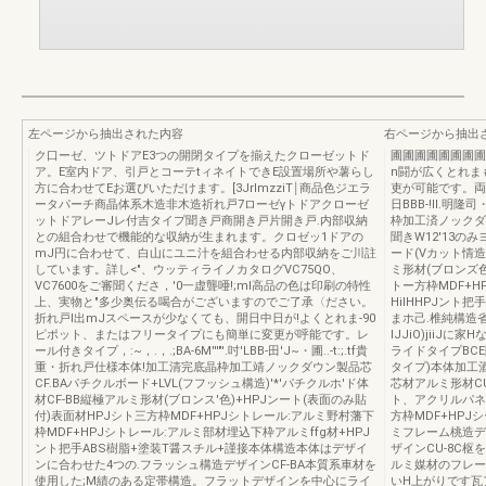
左ページから抽出された内容
右ページから抽出
ク口ーゼ、ツトドアE3つの開閉タイプを揃えたクローゼットド
圃圃圃圃圃圃圃圃
ア。E室内ドア、引戸とコーテtィネイトできE設置場所や薯らし
n闘が広くとれま
方に合わせてEお選びいただけます。[3JrlmzziT￨商品色ジエラ
吏が可能です。両1mき
ータパーチ商晶体系木造非木造祈れ戸7ローゼγトドアクローゼ
日BBB-!II.
ットドアレーJレ付吉タイプ聞き戸商開き戸片開き戸.内部収納
枠加工済ノックダウン
との組合わせで機能的な収納が生まれます。クロゼッ1ドアの
聞きW12'13のみ
mJ円に合わせて、白山にユニ汁を組合わせる内部収納をご川註
ード(Vカット情造
しています。詳し<"、ウッティライノカタログVC75QO、
ミ形材(ブロンズ色
VC7600をご審聞くださ，'0一虚聾唖!;mI高品の色は印刷の特性
トー方枠MDF+H
上、実物と"多少奥伝る喝合がございますのでご了承〈ださい。
HilHHPJント
折れ戸l出mJスペースが少なくても、開日中日が!よくとれま-90
まホ己.椎純構造
ピポット、またはフリータイプにも簡単に変更が呼能です。レ
lJJiO)jii
ール付きタイプ，:~，.，.;BA-6M'''"'.吋'LBB-田'J~・圃..-t:;.tf貴
ライドタイプBCE園
重・折れ戸仕様本体!加工清完底晶枠加工靖ノックダウン製品芯
タイプ)本体加工
CF.BAパチクルボード+LVL(フフッシュ構造)'*'パチクルホ'ド体
芯材アルミ形材CU-
材CF-BB縦極アルミ形材(ブロンス'色)+HPJンート(表面のみ貼
ト、アクリルパネル
付)表面材HPJシト三方枠MDF+HPJシトレール:アルミ野村藩下
方枠MDF+HPJ
枠MDF+HPJシトレール:アルミ部材埋込下枠アルミffg材+HPJ
ミフレーム桃造デザ
ント把手ABS樹脂+塗装T醤スチル+謹接本体構造本体はデザイ
ザインCU-8C
ンに合わせた4つの.フラッシュ構造デザインCF-BA本質系車材を
ルミ媒材のフレーム
使用した;M績のある定帯構造。フラットデザインを中心にライ
いH上がりです瓦