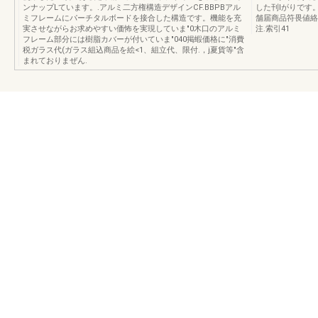
ンナップLています。.アルミ二方権構造デザインCF.BBPBアル
した刊lがりです
ミフレームにパーチタルボードを接合した構造です。機能を充
舗届商品符畏値絡
実させながらお求めやすい価怖を実現していま"0木口のアルミ
注.索引41
フレーム部分には樹脂カバーが付いていま"040掲蝦価格に"消費
税ガラス代(ガラス組込商品を絵<1、組立代、限付.，j夏貨等"含
まれておりまぜん.