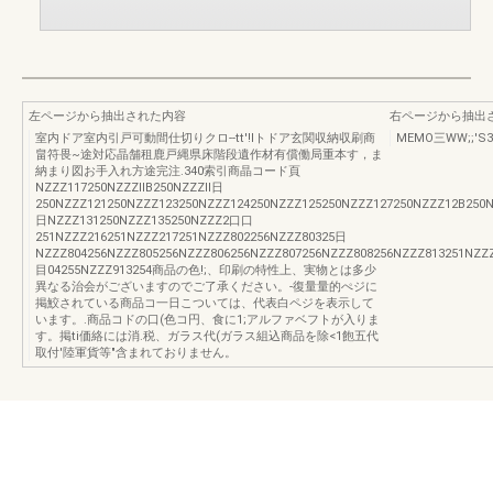
左ページから抽出された内容
右ページから抽出
室内ドア室内引戸可動間仕切りクロ--tt'!lトドア玄関収納収刷商
MEMO三WW;;'S3
畠符畏~途対応晶舗租鹿戸縄県床階段遺作材有償働局重本す，ま
納まり図お手入れ方途完注.340索引商晶コード頁
NZZZ117250NZZZllB250NZZZll日
250NZZZ121250NZZZ123250NZZZ124250NZZZ125250NZZZ127250NZZZ12B250N
日NZZZ131250NZZZ135250NZZZ2口口
251NZZZ216251NZZZ217251NZZZ802256NZZZ80325日
NZZZ804256NZZZ805256NZZZ806256NZZZ807256NZZZ808256NZZZ813251NZZ
目04255NZZZ913254商品の色!;、印刷の特性上、実物とは多少
異なる治会がございますのでご了承ください。-復量量的ぺジに
掲鮫されている商品コ一日こついては、代表白ペジを表示して
います。.商品コドの口(色コ円、食に1;アルファベフトが入りま
す。掲ti価絡には消.税、ガラス代(ガラス組込商品を除<1飽五代
取付'陸軍貨等"含まれておりません。