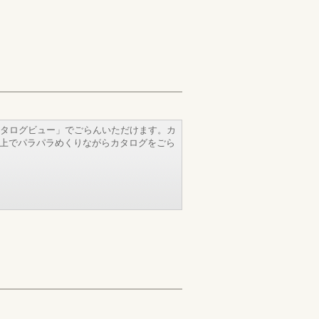
タログビュー」でごらんいただけます。カ
b上でパラパラめくりながらカタログをごら