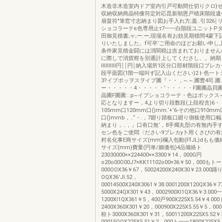
木造非木造室内ドア室内引戸可動間仕切りクロ}
収納収納商晶特痩符定対応昆新朝恩戸積床階段遺
扇畠符"筆窓寸志納まり図お手入れ方;蓋..引326￨
ショコラーテε色専用止τ7一一白階段ユニットPタ
田御見積書;ャ;ー:ー;現場名有お効見期積間4蒙
りいたしました。f可卒‘ご用命のほどお願い申し
条件家見積金闘には消関税は吉まれておりません
に際しで消貨柑を別通計上してくださし、。納期
IIIIIIIIII円￨￨円￨納入場所1区分口部材階段口プレ
段平面図(1階一端叫ず記入山ください)2ト色一
3?イプポッヲスヲイプ圃『・・，~.~.圃曹4司.圃.
ー・・・・・4・・・・・'・・・・・F圃圃晶貝圃
晶圃F圃圃::.p~イプショコラーテ・色はボック
応となりますー，4より切り段数段(上段程含)6・，.，
105mm口120mm口()mm.‘+‘6-その他口910m
口()mmb，..‘‘・.，7廻り踏板口廻り側板使用
納まり，..，」口有口無‘，8手燭丸型の有無内手すり:
セン色をご使悶〈ださい9プレカy卜用くさびの
村名化事E商サイズ(mm)欄入包動(FfJL)dもも
サイズ(mm)費量(円単/姻価包)4品備絡ト
23030000××224400××3300￥14，000G円
o20o00O00J7×KK11102o00×36￥50，000もト
000OOX36￥67，50024200X240X30￥23.000踊
OQX36'JI.52，
00014500X240X3061￥38.0001200X120QX36￥
5000X24QX301￥43，0002900Xl1QX36￥3.00
1200Xl1QX361￥5，400戸900X225X5.54￥4.000
2400X360X301￥20，000900X225X5.55￥5，
桓ト3000X360X301￥31，50011200X225X5.52
00015QOX225X5.51￥2，000ト一一1800X225X5