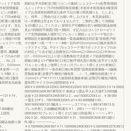
ぜットドア玄関
田町l左手月田町宜￨闇￨リビング建材￨ショコラーテs色専用r階段
作材習慣舗畠
ユニットPタイプ}31E拍岡田御見積書￨木造非木造現場名4葉室四
リビンタ建材￨
ドアお見積有効期間支払条件下記の通り間見捕りも、たしまし
イプ日la捧i稲
た。伺卒、ご周命のほどお願い申し上げます。本見損金闘に
下記町通り掴見捕
I;t:~肖費柑は宮まれでおりませんので、ご契約に際して消貨組
上げます。支払
を日l通計上してください.宣明引戸可幽剛仕切り納期回額金総積
ので、ご契約
見お1到階段平面図(1陪ー2階叫、ず記入山ださい)クローゼツト
￨お見積総金額
ドア玄関岨納納入場所1口プレカット階段ショコラーデ色口S~
カット階段101階
材階段区分服納菌畠緒畏価絡一覧規繍褒純注対応畠'首相恩戸積-
トショコフーァ色
その他4一+富;一寸一々一#崎一往EUPO)mm)mm口幅木使用ポ
圃・.・・・.
ッヲスヲイプ誌、Pタイプyョコラーテ'色11ボックスタイプのみ
曹司..圃圃圃
の対応と"り去す段(上段権含)口105mm口120mm口(口910mm
ス~イプのみの対
口1，OOOmm口(上り切り段数角柱寸法色世イプ凶床陪間廻り
5z;:;口
踏板の納まりI•I'"梱命制￨口有口無l手摺丸型の有無￨会手すり丸型
m口1，OOOmm
11エッセン色をご使間ください川プレカン卜用くさびの有無l口
口幅木使用一一の
廻り側板使用7トー造作材口無U有習慣'"晶商昌精度価格ーJI錫衝
It製t:エッ
窓髄絡単価￨必要(円/梱包)1姻包世......./....'1__¥梱包化粧函￨サイ
有無口有口盤田
ズ(mm)1-J'''''¥1111111入散部材名価絡単個￨必聖(円/梱包)1梱包
価絡田村名化経函
盟化問￨サイス'(mm)I賠部材名￥4，
000￥5.0009DQX225X5.5I4I90QX225X5.5I5I1200X225X5.5￥14.0002000
0003300X240X30I1軍司区寸:奉納まり図お手入れ方途lf'3.0002蹴
ーー121￥19，
込仮￥23.00042凹X240X30I12.2，∞o1500X225X5.sl，￥38.000
り場
ー盟主:計lf'2，7001800X225X5.sl1￥43.000倒樋1/03，
5001900X90X12I12幅木ト一一一←3.7.11セット{時OX18X13.5)
77.000冊担
プレカ外用くさ凶{醐岨周}索引￥1，200ト一一10.11セγト
0一上段恒
(80X36X1S)プレカット用くさび￨(姐り{則仮周)ト一一一←lf'1，
ト
20Q￥20，00024QOX360X30I1￥31，5003000X360X30I12廻り
0002蹴込仮廻り側
flIJ順ト一一一一一←-
￥3，
￥3.700900X240X30I1￥11.100900X240X30I3￥5.000900X257X30I12￥15.
.5￥2，
踏掘ト一一￥29，0001000Xl000X3011セット22段掴り踏恒部材