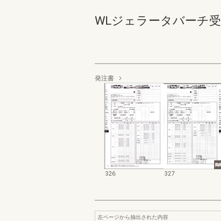
WLジェラータバーチ受発注 3
発注書
326
327
左ページから抽出された内容