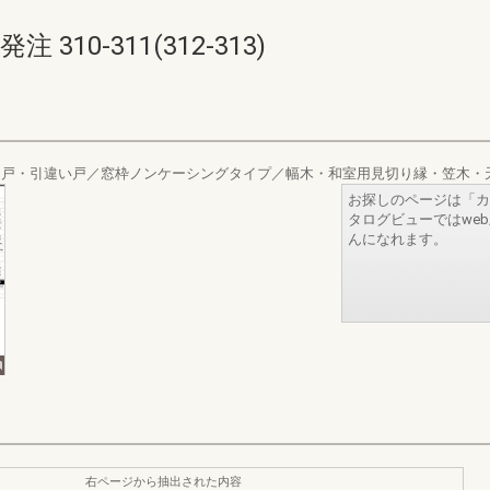
10-311(312-313)
引戸・引違い戸／窓枠ノンケーシングタイプ／幅木・和室用見切り縁・笠木・
お探しのページは「カ
タログビューではwe
んになれます。
右ページから抽出された内容