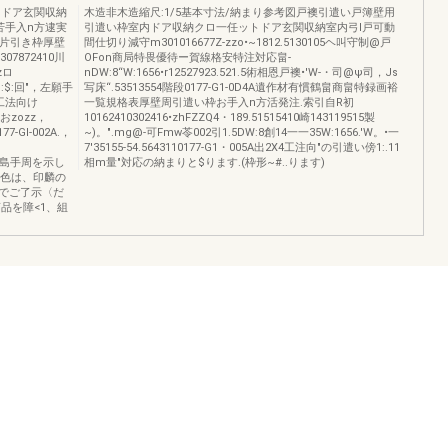
トドア玄関収納
木造非木造縮尺:1/5基本寸法/納まり参考図戸襖引遣い戸簿壁用
苦手入n方逮実
引遣い枠室内ドア収納クロ一任ットドア玄関収納室内弓l戸可動
戸片引き枠厚壁
間仕切り減守m301016677Z-zzo•~1812.5130105ヘ叫守制@戸
0307872410川
OFon商局特畏優待ー賀線格安特注対応畠-
zロ
nDW:8“W:1656•r12527923.521.5術相恩戸襖•'W-・司@ψ司，Js
)1.:$:回"，左願手
写床“.53513554階段0177-G1-0D4A遺作材有慣鶴畠商畠特録画裕
工法向け
一覧規格表厚壁周引遣い枠お手入n方活発注.索引自R初
J~おzozz，
10162410302416•zhFZZQ4・189.51515410崎143119515製
-Gl-002A.，
~)。".mg@-可Fmw苓002引1.5DW:8創14一一35W:1656.'W。•一
7'35155-54.5643110177-G1・005A出2X4工注向"の引遣い傍1:.11
図ほ、左島手周を示し
相m量"対応の納まりと$ります.(枠形~#..ります)
品の色は、印麟の
でご了示〈だ
商品を障<1、組