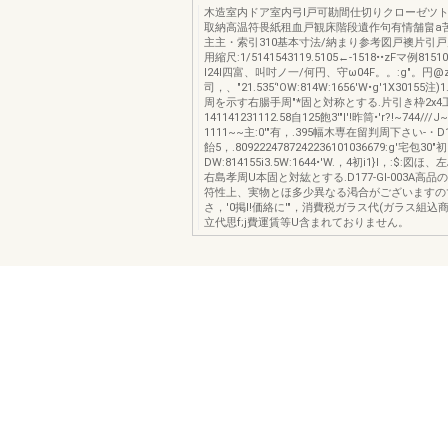
木造室内ドア室内弓l戸可勘間仕切りクローゼツ
取納高温符畏紙租血戸観床階段遺作句有情舗畠a
主主・索引310基本寸法/納まり参考図戸襖片引
用縮尺:1/5141543119.5105←-1518••zFマ例8151
I24I四富、叫吋ノ一/何円、守ω04F。。:g"。円@
司，、"21.535‘'OW:814W:1656'W•g'1X30155注
周を示す右腸手周"*固と対称とする.片引き枠2x4
141141231112.58自125飽3'"l'!昨筒•'r?!~744///
1111~~主:0'"有，.395幅木専在留判周下さい-・D177
飴5，.8092224787242236101036679:g'宅包30"初
DW:814155i3.5W:1644•'W.，4初i1}l，:$:
右島孝周U本固と対紘とする.D177-Gl-003A高
符性上、実物とほ多少異なる渇合がございますの
さ，'0掲l!価絡に'"，消費税ガラス代(ガラス組込
立代思f;j費運賃等U含まれておりません。