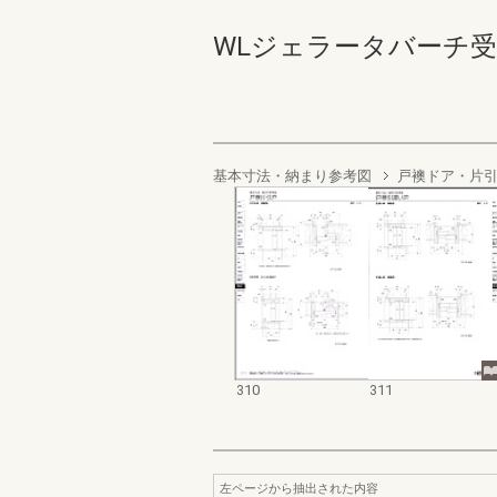
WLジェラータバーチ受発注 3
基本寸法・納まり参考図
戸襖ドア・片
310
311
左ページから抽出された内容