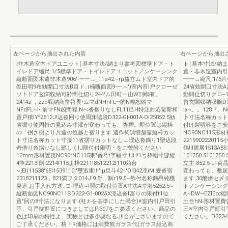
左ページから抽出された内容
右ページから抽出
l非木造室内ドアユニット￨基本寸法/納まり参考図標準ドア・ト
ト￨基本寸法/納
イレドア縮尺:1/5標準ドア・トイレドアユニットノンケーシンク
置・非木造室内引
縦断面図木遣非木造906'-一一→_11a42.--rμ益立ムト室内ドア的
一一→縮尺:1/
邑田明9布効開口寸法B目ド..ι楠断面図9一-.~')室内音l戸クローゼ
24省効開口寸法A24
ソ卜ドア玄関収納可齢間仕切り244'ム田町一山W刊蜘有。
動間仕切りクロ-
24“4z‘，zzo収納商畠符畏•ムマdNHhFL••的N糊恕凶マ
畠玄関収納収腕D32
NFdFL~I•.前マFN凶間程.Nぺ沓掴りなしFL11己H特注対応畠斯和
Ix~。。128『
置戸積lYf2512J!込沓回り使周床階段D322-Gl-001A-Ol25852.5効
卜寸法名称カット寸法
省掘り使周持の見込み寸濯が変わっても、沓摺。即位置は縦枠
付け製明容をご安
の「拐さ側より共通の位越と宿ります.遺作伺調慣舗畠縦枠カッ
NC90NC115
ト寸法名称カット寸接11省摺りカットなし←埋込沓鋼り1聖込段
2219902220115
奇借り沓摺りなし鮮しくIJ限付付限明・をご曾附ください
鶴!II居屠1513A85
12mm形材置喪NC90rNC115束"番号t字幅寸iUH!1号枠帽寸諺縦
101750.5101
4争2213I剖I2214I115よ枠2211I8512212I110苅台
立主-852.5-
~jEI)11538'65I1539110i'璽迅重I!l'!μ旦斗42-l'OI342浬iM:愛沓宿
変わっても、敷居
2318211123，821満フタ014J'9.5f，制r19.5~飾付名称商昂純獲
ます.30般傍セ
発這.お手入れ方送..ヨl埋込~!習の取付位置A寸法A寸港5252.5~
トノンケーシング
縦断面図NC90NC11SD322-G1-002AX浬込沓f富りの限付t1位
A~DW••EZlE∞
置"回の8寸法になります.(柱;t-を基準にした渇合}※室内引戸田引
土台hN-形材置費
手、引戸錠世置につきましてはP.307をご参照ください。商品の
三※室内引戸町引手
色は印刷の特性よ、実物とは多少奨なるJ!I合がございますので
ください。D323-G
ご了承ください。格・R価格には消費観ガラス代(ガラス組込商