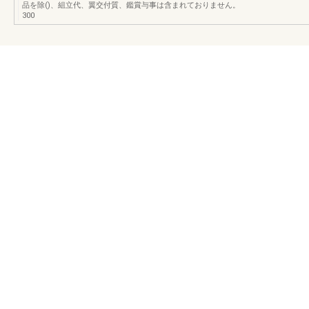
品を除()、組立代、翼交付質、鑑賞与事は含まれておりません。
300