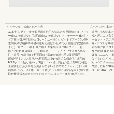
左ページから抽出された内容
右ページから抽出
基本寸法/納まり参考図壁画収納①木造非木造壁面納まり(フィラ
縮尺:1/5木造非
ー)納まり部材なし(入間部)納まり部材なしフィラ一一一-tfA室内
幅木厚み以上富室
ドア室内引戸可動間仕切りーCc_ー叫クロゼットドアーDD_-6B-
ーゼットドア//t
玄関収納収納祷晴崎畏椅注対応鑓壁外付納*'}{片個化担額)盟商納
幅~クロス貼り幅
まり(三方フィラ)新和風戸相理ES策階段遺作将Eフィラー有
新相風戸襖クロス鮎り
慣.."化舵板高畠縛畏FF_見切り材1--GG_フィフー"手入れ方洛発
舗手配)盗作材{
注・縮尺1/5索引B-B断面図oon応am4R川パ受Lj後{現場手
褒書19ユニット奥行3
配}@FP.Bクロス貼りA-A断面図ぷ:Eg~g詰切女個@"1.1抹門凶
なベタyピン1>じt
IKP.Bクロス鮎り編木-，‘1厩ユニγト繍。商品の色lム印刷の特性
¥。~"V/l〆'/////
上実物とほ多少異与る渇合がございますのでご了示ください.掲
ス貼り巴且/P.B
制価絡にl品、消.l.雄、ガラス代(ガラス組1i1>商品を除く)組立代
極三ii!t'ifm三293
取付費運賃等は含まれておりません.ユニット奥行300可9292