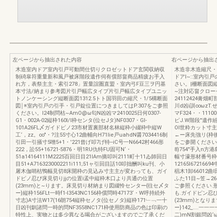
左ページから抽出された内容
右ページから抽出
木造室内ドア室内引戸可動間仕切りクロゼットドア玄関収納収
木造非木造縮尺・
制碕皐符重量新和風戸被床階段遺作伺有償部畠商品精疲お手入
ドアl~::室内引
れ方，表祭主主・索引278」置量誼圏直盟・室内弓F豆三ヲ円基
さい。|柵断面図
本寸法/納まり参考図片引戸幅広タイプ片引戸幅広タイプユニッ
~注対応畠クロー
トノンケーシング縦断面図1312.5トト国羽田の縮尺・1/5構断面
24112424膏畑町
図￨※室内引戸の引手・引戸錠位置につきましてはP.307をご参照
川d凶i訓∞ωzT.
ください。l24制問枯~AmO@ω匂N凶凶マ2410025日何0307-
マF324・・1110
G1・002A-02縦枠160I/l枠センタ(位セJタ)NF0307・Gl-
ピJ.W階段"遺作紛
101A26FL〆ガイドピノ23市材置裏部材名林縦枠小綴枠中縦W
Ol世粋カット寸主
工‘，zz。∞"・?注55寸心12曲輔向H71lie戸uahdN醤7034416制
←ー床先強リ(枠
引田一引掻寸5噌5+1・'221曾げ叩7げ特--iC号一N6642村466形
をご参開ください.
222，訟55+16721-5876・明1RU仇特FU固可N‘・
8)754"手入n方港
51a14164111M2225百回日目21lAm摘叩叫2111町十11ゐ師回日
幅寸濠形材番号枠帽寸諺l
目51+A7163230002211i111;51ャ引回目話10叩拙酬叫ku刊、小
12165I672166
屠木伽哨枯鴨幅見切8床開枠の見込み寸主主が変わっても、ガイ
椙木1卸66012曲l
ドピノ忍び床見切りjjの位置i孟中縦枠木口より共通の位置
ふた11目~笠→26
(23mm)と~ります。床見切り材納まり図綴怜センター{往セ〆タ
ご参照ください.
ー}縦枠156FLt一時f1-l3543NC156枠償問時47173‘・W呼持続外
も.ガイドピン忍
寸志)A寸法W17(16朗754縦枠セノタ(位セノタ}縦枠171﹂﹁一十
(23mm)となり
日凶刊釧諸問一時的問NF3558NC171枠使用防商品の色は印刷の
ー}142_....一一
特性上、実物とは多少異なる喝合がございますのでご了承くだ
二)mN割銀問凶‘ω.中