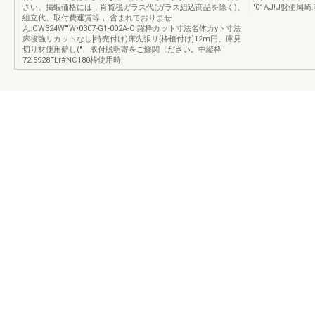
さい。掲蝦価格には，肖貨税ガラス代(ガラス組込商品を除く)、
'01AJ!J盤使周
組立代、取付費運賃等，.含まれておりませ
ん.OW324W"'W•0307-G1-002A-Ol躍枠カット寸法名体カyト寸法
床後強リカットなし[特売付け)床先張リ{枠植付け]12m円、庫見
切り材使用僻し("、取付脱明寄をご鯵関〈ださい。中縦枠
72.5928FLr#NC180枠使用時