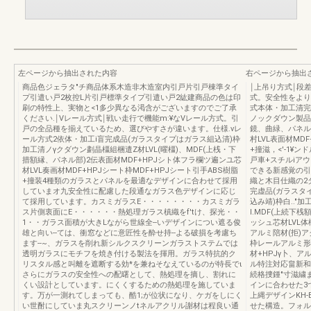
左ページから抽出された内容
右ページから抽出
商品色ジェラタ"チ商品体系木造非木造室内引戸片引戸棟準タイ
￨上吊り方式￨段
プ引遣い戸2枚控L片引戸標準タイプ引遣い戸2紘建商品の色は印
式。安全性をより
刷の特性上、実物と<1多少異なる渇含がございますのでご了承
式本体・加工清完
ください.￨Vレール方式￨戦い走行で機能m:¥なVレール方式。引
ノックダウン製品本
戸の全品種を揃えているため、選びやすさが違います。仕様.vレ
鏡、曲緑、パネル
ール方式2依体・加工i盲完成品(ガラスタイプはガラス組込清)枠
村LVL表面材MD
加工清ノγクダウン劃晶橿組梱遣Z材LVL(曜橿)、MDF(上桟・下
+撞滋，<'-1¥
措額縁、パネル部)2伝表面材MDF+HPJシト体フラ欄ツ遍ンユ芯
戸車+スチルiアウ
材LVL奏画材MDF+HPJシート枠MDF+HPJシート引手ABS樹脂
できる新感覚の引
+撞装4種類のガラスとパネルを最適なデザインに合わせて採用
織と木目仕織の2
していまオ九安全性に配慮した段通なガラス色デザインに応じ
完虚品(ガラスタ
て採用しています。カスミガラスE・・・・・・・・カスミガラ
込み靖)枠白.."
ス片側衷面にE・・・・・・熱処理ガラス槙織をf'tけ、探光・・
l.MDF(上続下桟
1・・ガラス面積が大きLながら世線全--いデザインについ遮る俊
ッシュ芯材LVL
雄と向い--ては、衝窓などに意匠性を酔せ持--よる破損を考慮ち
アルミ陪材(拒)ア
ます--~、ガラスを削れ新シルクスクリーンガラストステムでは
枠レールアルミ形
透明ガラスにモチフを焼き付ける製法を揮用。ガラス特抗的ク
材+HPJγ卜、ア
リスタル感と叫離を遮断する効*を兼ねそなえているのが特長でι
ル特注対応畠新和且
さらにガラスの安全性への配曙として、熱処理を摘し、割れに
続格捜鍾"寸滋繍
くい設計としています。にくくするための熱処理を施していま
インに合わせた3
す。万が一測れてしまっても、酷1;が位状になり、ケガをしにく
上縄デザインKH-
い世酎にしていま丸スクリーンノtネルアクリル謝材は程良い通
せた構造。フォル