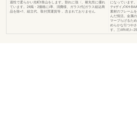
過性で柔らかい光町t喪山をします。割れに強〈、耐丸性に優れ
になっています。
ています。24掲・2価格にi率、消費様、ガラス代(ガラス組込商
テsザイ〆KH-BA
品を除<1、組立代、取付買運賃等，.含まれておりません.
素材のフレームを
んだ情活。金属の
マープらげるため
めらかな引つやさ
す。三illftilE;l~25