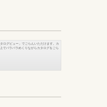
タログビュー」でごらんいただけます。カ
b上でパラパラめくりながらカタログをごら