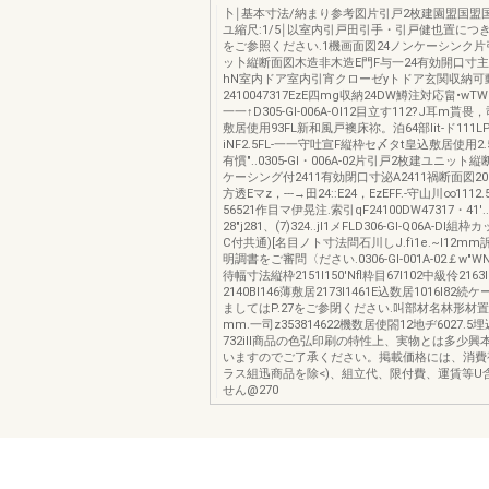
卜￨基本寸法/納まり参考図片引戸2枚建園盟国盟
ユ縮尺:1/5￨以室内引戸田引手・引戸健也置につきま
をご参照ください.1機画面図24ノンケーシンク片
ッ卜縦断面図木造非木造E門F与一24有効開口寸主主A.
hN室内ドア室内引宵クローゼyトドア玄関収納可
2410047317EzE四mg収納24DW鱒注対応畠•wT
一一↑D305-Gl-006A-Ol12目立す112?J耳m貰畏，
敷居使用93FL新和風戸襖床祢。泊64部lit-ド111
iNF2.5FL-一一守吐宣F縦枠セ〆タt皇込敷居使用
有慣"..0305-Gl・006A-02片引戸2枚建ユニット
ケーシング付2411有効閉口寸泌A2411禍断面図20
方透Eマz，---→田24::E24，EzEFF.-守山川∞1112.5
56521作目マ伊晃注.索引qF24100DW47317・41'.
28"j281、(7)324..jl1メFLD306-Gl-Q06A-Dl
C付共通)[名目ノト寸法問石川しJ.fì1e.~I12mm訴
明調書をご審問〈ださい.0306-Gl-001A-02￡w"WNC
待幅寸法縦枠2151I150'Nfl粋目67I102中級伶2163
2140Bl146薄敷居2173I1461E込数居1016I8
ましてはP.27をご参閉ください.叫部材名林形材
mm.一司z353814622機数居使閤12地ヂ6027.
732ill商品の色弘印刷の特性上、実物とは多少
いますのでご了承ください。掲載価格には、消費
ラス組迅商品を除<)、組立代、限付費、運賃等U
せん@270