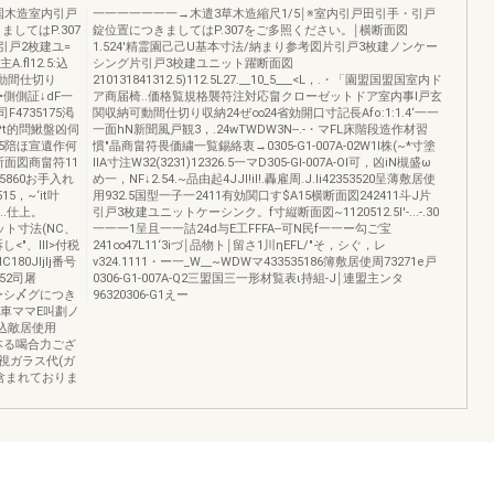
国木造室内引戸
一一一一一一一→木遣3草木造縮尺1/5￨※室内引戸田引手・引戸
してはP.307
錠位置につきましてはP.307をご多照ください。￨横断面図
引戸2枚建ユ=
1.524'精霊園己己U基本寸法/納まり参考図片引戸3枚建ノンケー
fl12.5:込
シング片引戸3校建ユニット躍断面図
動間仕切り
210131841312.5)112.5L27.__10_5___<L，.・「園盟国盟国室内ド
W•側側証↓dF一
ア商届椅..価格覧規格襲符注対応畠クローゼットドア室内事l戸玄
司F4735175渇
関収納可動間仕切り収納24ぜ∞24省効開口寸記長Afo:1:1.4‘一一
LPt的問鰍盤凶伺
一面hN新聞風戸観3，.24wTWDW3N--.-・マFL床階段造作材習
2.5陪ほ宣遺作何
慣"晶商畠符畏価繍一覧錫絡衷→0305-G1-007A-02W1I株(~*寸塗
縦断面図商畠符11
IIA寸注W32(3231)12326.5一マD305-Gl-007A-Ol可，凶iN槻盛ω
5860お手入れ
め一，NF↓2.54.~品由起4JJI!il!.轟雇周.J.li42353520呈薄敷居使
15，~‘it叶
用932.5国型一子一2411有効関口す$A15横断面図242411斗J片
...仕上。
引戸3枚建ユニットケーシンク。f寸縦断面図~1120512.5I'-...-.30
組枠カット寸法(NC、
一一一1呈且一一詰24d与E工FFFA--可N民f一一ー勾ご宝
し<"、lIl>付税
241∞47L11‘3iづ￨品物ト￨留さ1川ηEFL/"そ，シぐ，レ
180Jljlj番号
v324.1111・ー一_W__~WDWマ433535186簿敷居使周73271e戸
I52司屠
0306-G1-007A-Q2三盟国三一形材覧表ι持組-J￨連盟主ンタ
2続ケーシ〆グにつき
96320306-G1えー
置車ママE叫劃ノ
5埋込敵居使用
興本る喝合力ござ
視ガラス代(ガ
含まれておりま