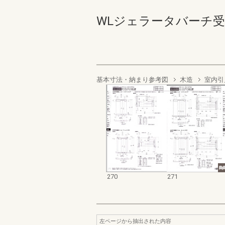
WLジェラータバーチ受発注 2
基本寸法・納まり参考図
木造
室内引
270
271
左ページから抽出された内容