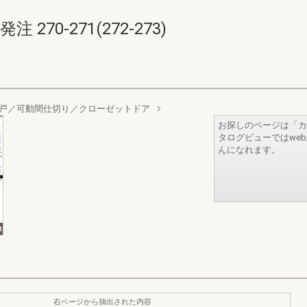
70-271(272-273)
戸／可動間仕切り／クローゼットドア
お探しのページは「カ
タログビューではwe
んになれます。
右ページから抽出された内容