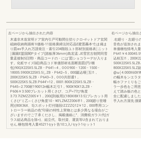
左ページから抽出された内容
右ページから抽出
木遺非木造宣明ドア室内引戸可動間仕切りクロ--i!ットドア玄関
.右廻り・左廻り
岨納収納商踊将1I価格-11規格褒締法対応晶E蜜置轟本寸jま織ま
音色が追加されま
り図as手入れ万謹発注・索引234階段ユト部材別規格表￨ニット
単価梱包情考入量90
￨園園E盟国閣Pタイプ(踏板厚36mm)島宏孟:JE雪宮古朝間同雪
P641￥4.00045.
量孟後制5日間l・商品コードの・には‘図ショコラーデが入りま
込桓互l1，200X22
す。化粧サイズ{岨)商品コド単価部材名面断面図(円/梱
500X225X5.5L
包)90QX225X5.5LZB・P641~4，OOO900・1200・1500・
800X225X5.5L
18005.5900X225X5.5しZB・P642~5，000蹴込唖￨互l1，
@ω￨4.000X60
200X225X5.5LZB・P643~3，OOO共部通1，
の幅木をンエラタ
500X225X5.5LZB.P644'>12，0001.800X225X5.5LZB・
幅ホファミりをご
P645~2.700材190012n幅木2￨引1，900X90X12LZB・
ラ一歩色をご用意
P606￥3.500プレカット用くさび、コ戸=77び角度
えて踏み板の色と
3.73.7lZMZZ005￥1，200({則板用)(180XI8X13.S)プレカット用
全に配慮しました。
くさひ'ミ乙~くさび角度10・¥0'LZMZZ006半1，200{廻り世唖
手入れ方渥先:掴索
用)(80X36X、5)スポット灯付随段lZZZZQ12￥12，000専用コン
トローラー術品の色"印刷の特性上実物とは多少異なる場合がご
ざいますのでご了承くださし、掲載価絡に"、消費税ガラス代{ガ
ラス組込商品を除<)、組立代、取付資、運賃等U含まれておりま
せん.梱包情考入量45211セyト告10コ入/セy卜1セット1