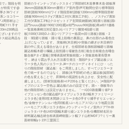
目で』階段を明
部材のラインナップボックスタイプ用部材E木造事事木造-踏板厚
りが特長です@
36mm国踏板厚30mm重明ドア室内雪l声可動間仕切り標準階段
X厚さ36ワイド
部材(踏桓900mm)ワイド階段部材(踏板1200mm)標準階段部材
晶体系ンヨコラー
(踏板900mm)ステyプ溝加工付(V;溝加工3'依)、。ノステγプ溝加
プJ周部材はご
工付(V溝加工3'転)クロゼットドア玄関収納眼納(3段掴り踏板)国i
町111.手す
話門nuuu(路線1900(1200)通]e却門nuuu900(路板)商a特11価格
33m230商品
一覧規格褒椅注対応畠DJi(バリアフリ雛契4段廻り踏
がございますので
板)1000(1200)DJ~富(バリアフリー捻奨m回り路板)-踏板・2
ガラス組込商品を
段・3段廻り踏板・踊り場上段権の裏面は、鼻の出部のみ着色仕
。
上げになっています。.突板柄(木目柄)や突板の継ぎが木目柄印
刷の中に見える場合があります。仕様部材名側桓踏極廻り踏極
蹴込桓幅木廻り欄級上段拒踊り場被告古桓￨複合古桓複合吉唖合
飯合板Pタイ翼幅￨突唖表面材実板樹脂ント突板規格署長塁本
寸，.納まり図お手入れ方法索引発注・階段Pタイプ蹴込板ジエ
ラータ色人気のジエラータJ¥ーチのコーディネイトにひ・った
りの階段部材〈蹴込板〉をご用意しました。すべてジエラータ
色で統ーするのではなく、踏板(水平部材)の色と蹴込板(縦部材)
の色を変えることで、昇降時の視認性を向上させ、安全性に配
慮しました。(部材別規格表I<l:P235をと覧ください。)※階段P$l
イプのジエラー空色は.蹴込板のみの設定です。踏~・側板等の
他の階段部材には設定がありません。「一iQl)O路復爾り省Pタ
イプエッセン色O蹴込緩Pタイプジェラタ色O幅木ファミリージ
エラタ色￨使用0笠木間跡ジエラータ色O手すり捕手すりエッセン
色/金物サテンンルパ色同E船底:iJハモニアス12ジエラ地図立国
ハーモニアス周ジエラタ色lo:Jウッディーライノ室内ドアTH-Bl
ジェラタパチ色UilEI!l国幅木廻り繰ンエラタ色-仕機部材名区分
材料蹴込極志材合桓表面岬樹脂ント幅フド山村MDFフ?ミリー裏
面材樹幅yト231三盟国三