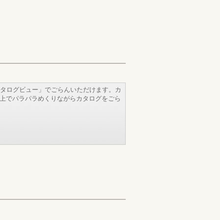
タログビュー」でごらんいただけます。カ
b上でパラパラめくりながらカタログをごら