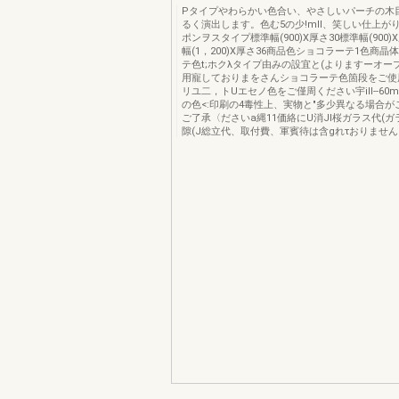
Pタイプやわらかい色合い、やさしいパーチの木
るく演出します。色む5の少!mIl、笑しい仕上が
ポンヲスタイプ標準幅(900)X厚さ30標準幅(900)
幅(1，200)X厚さ36商品色ショコラーテ1色商
テ色t;ホクλタイプ由みの設宜と(よりますーオー
用寵しておりまをさんショコラーテ色箇段をご使用
リユ二，トUエセノ色をご僅周ください宇ill--60m
の色<:印刷の4毒性上、実物と"多少異なる場合
ご了承〈ださいa縄11価絡にU消JI桜ガラス代(
隙(J総立代、取付費、軍賓待は含gれτおりません