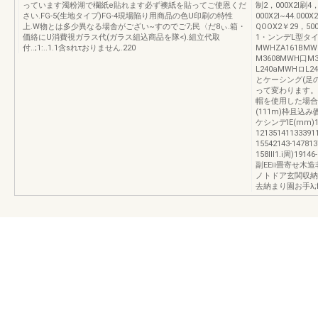
っています濁粉湖で欄紙e貼れます必ず襖紙を貼ってご使恩くだ
制2，000X2I刷4
さい.FG-5(生地タイプ)FG-4現場陥り用商品の色U印刷の特性
000X2I~44.000
上.W物とは多少異なる場舎がござい~すのでご7;民〈だ8ぃ.箱・
QOOX2￥29，
価絡にU消費視ガラス代(ガラス組込商品を隊<).組立代取
1・ンンデL型タイ
付..;1:..1.1含sれτおりません.220
MWHZA161BMW
M3608MWH口M3
L240aMWHロL2
とケーシング(足
って変わります。
帽を使用した場合
(111m)枠且込み{
ケシンデlE(mm)123
12135141133391
15542143-147813
158IIl1.i周)191
副EEii畳寄せ木
ノトドア玄関収納
去納まり園お手λ;f1