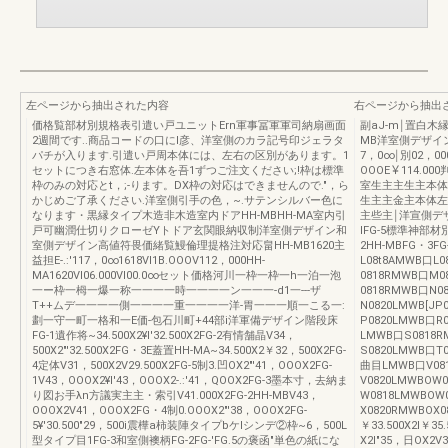
左ページから抽出された内容
右ページから抽出
価格覧部材別規格表引遣い戸ユニットErn軍事冨軍軍司納扇画面
副aJ-m￨置白木
2週間です..商品コードの口にl彦、洋室側のカラ記号印ジェラタ
MB洋室側デザイン"H
パチが入ります.引遣い戸周本体には、左右の区別があります。1
7，0∞￨別02，000
セットにつき右窓体.左本体を吾1ずつご注文ください;!枠は標準
OOOE￥114.0
枠のみの対応とt，;-ります。DX枠の対応はできませんので."，ら
室生主主生主本体
かじめご了承ください.洋室側引手の色，~.サテンシルバー色に
生主主金主本体左
なります・黒縁タイプ木造非木造室内ドアHH-MBHH-MA室内引
主些主￨洋宣側デザ
戸可幽潤仕切りクローゼYトドア玄関眼納収制洋室側デザイン和
lFG-5標準神部材別価
室側デザイン高値符畏価緒覧鰻倫理提格注対応畠HH-MB1620主
2HH-MBFG・3F
益担E-.:'117，0∞1618Vl1B.OOOV112，000HH-
L08t8AMWB口L
MA1620Vl06.000Vl00.0∞セット価格河川一枠一枠一h一泊一泡
0818RMWB口M0
一ー枠一栂一爆一称一一一一時一一一一ン一一一-d1一---ザ
0818RMWB口N0
T++ムデ一一一一側一一一一重一一一一洋-胃一一一順一こる一:
N0820LMWB[J
劃一守一町一格和一E価-包石川町+44部i洋軍備デザイン階段床
P0820LMWB口R
FG-1遺作将~34.500X2¥l'32.500X2FG-2有情舗晶V34，
LMWB口S0818R
500X2"'32.500X2FG・3E蓋置HH-MA~34.500X2￥32，500X2FG-
S0820LMWB口T
4定体V31，500X2V29.500X2FG-5制3.凹OX2"'41，OOOX2FG-
曲目LMWB口V081
1V43，OOOX2¥l'43，OOOX2-.:'41，QOOX2FG-3墨本寸，去納ま
V0820LMWBOW
り図お手λn方議実主主・索引V41.000X2FG-2HH-MBV43，
W0818LMWBOW
OOOX2V41，OOOX2FG・4制0.OOOX2"'38，OOOX2FG-
X0820RMWBO
5¥'30.500"29，500i震樺a柿装陣タイプbケlシンデ②枠~6，500L
￥33.500X2I￥3
型タイプ目1FG-3和室側襖柄FG-2FG-'FG.5の褒函"単色の紙にな
X2I"35，日OX2V33