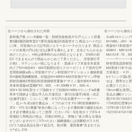
左ページから抽出された内容
右ページから抽出
新和風戸夜.J.=~R価格一覧・部材別規格表片引戸ユニット匝量
②a枠+bケシン
豊E轟E園四期寄霊D'1軍司扇面雇語E画面壱すコ.商品コードの口
KH-MBL-.J
にl革、洋室側のカラ記号回ジエラータパーチが入ります..商品コ
商畠特11和室側デ
ードの末尾の円L(右/左)は勝手を褒わします。左右どちらかをお
000KH・MB1618笠
iKびください。※枠は標準枠のみの対応となります。DX枠の対
MA1618'.:7
応t:できませんので唱あらかじめご了承くださし、.洋室側引手
一一一T一一一一枠
の色t:，サテンシルパ色になります.・黒縁タイプ木造非木造室
材有慣笛晶部材別
内ドアKH-M自KH・MA可勘間仕切りクローゼツトドア室内引声
MA害体11本寸i去
玄関収納眼a肉--ι.洋室側デザイン和室側デザインセット価格商畠
方若発注・￥31，5
符tI価格買鍋幡製格，封描品KH-MBKH-MA洋宣側デザイン呼称
bケ1シンデ議L
部材別価格E李階段和室側掴柄茸重傷テ'ザイノ遺作材KH-MA①
せは、畳寄せと壁
本体有償舗aE霊園¥"43，000、~41.000栂￥31，500~6，
お選びください。
500￥30.500L型タイプ強帥タイプ自慎KH-MBbケlシンデa枠書
18mm帽を使用し
革本寸謹納まり図お手入れ方潅完注・索引(右価手)海宣.~吉正
見込み(酬)ケンング足(
{左腸手}迎2・二コ~ミ二晒・片引戸の左右勝手ー一一単一一
用)19133-155421
『」也J~%.初z値引書込み，イプのみです.FG-3和室側襖柄FG-
17542対応壁庫(
2FG・1FG.5の褒薗"単色の般になっています澱粉糊で繍紙を鮎れ
1278128-132135
ます必ず襖紙を貼ってご使用〈ださい.FG・5(生地タイプ)FG-4
15215514153-1
現場貼り用商品の色は、印刷の特性よ、実物と"多少異なる場合
がございますのでご7iTt<ださい.掲峨価格には消費税ガラス代
{ガラス組込高品を除<1‘組立代、取付襲、運賃毒事"含まれてお
り*ぜん.218