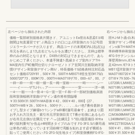
左ページから抽出された内容
右ページから抽出
価格一覧部材別規格表片開きド、アユニットEa世出&丞孟Eヨ晴
匝HJ-M卜函-
朗聞は旬直週習です'.J.商品コドの口にはJ洋室側のカラ記号団
室側デサ'イン呼称
ジエラータパーチが入ります。.商品コードの末尾町内L(右j左)は
インs体TH-MA
吊元を表わしま1九左右どちらかをお遭びくださし、京枠は標準
準枠樺準枠和室側裡柄FG
枠のみの対応となります。DX枠の対応はできませんので、あら
4FG-5サテン
かじめご了承ください。本遺手陣遺1-黒縁タイプ室内ドアTH-
厚壁周8mmJE1
MA室内引戸町働問仕切りクローゼノトドア玄関川主観取納洋室
足42mm.!E?
慣lデザイン和室側デザイン商Ii/，特長価格-11続格表特注対応晶
MB11[[洋室側デザ
セント価格0720Y81，500￥78，500TH-MB0718笠生笠E¥175白
MA07180720￥7
5000720"'73，000¥170，000TH-MA0718ザ70，000~67，00。グ
0718￥79.500~
一枠一枠一一何一樹一畑一長一栂一室称一一一一時一一一-ン一
L0720R/LMWB
一一-イ一一--ザTLl十ι﹃ア一一一一側一一一一室一一一一洋一柄
N0718R/LMWB口
一4一一順一一δ一骨-4一G一宣一宮一F-和一F一部材別価格床踏
P0720R/LMWB口
段和室側植柄洋室曲lデザイン遺作将有慣臨唖
S0718R/LMWBロ
￥33.500V31.500TH-MA容体￥42，000￥40，000】(27，
T0720R/LMWB口
500TH-MB￥26，500￥6，500サテ;，..:，...ルパ色T番伶甚帥タ
W0718R/LMWB口
イプし型タイプ練場bケ1シンデa枠審E蓮司昼傘寸，ま納まり図
X0720R/LMWFZE
お手入れ方注先主・索引吊元浮室側目見てT番が右側にあるもの
口M3608MWF口M
が右吊元左側が左隅元です.-"-→(左綱元】1-"坦LI脂質備目-XHta
L2408MWF口L2
嗣ヴ鋭利重句"か告ゐτ4時聞きタイプのみです.FG-3FG.5の褒司函
MWZZTB026A/L
は単色の紙になっています沼紛糊で渇飯を鮎れます必ず横紙を
500￥41，000~3
貼ってご使周ください.FG-2FG-5(生地タイプ)和室側襖柄FG-lFG-
500￥31.500￥4