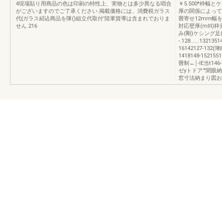
4現場貼り用商品の色は印刷の特性上、実物とは多少異なる唱合
￥5.500*枠幅
がございますのでご了承ください.掲載価格には、消費税ガラス
厚の関係によって
代{ガラス紹込商品を隊()組立代取付'陸軍貨導は含まれでおりま
畳寄せ12mm幅
せん.216
対応壁厚(mlll)枠
み(剛)ケシング足(mm)
-.128......1321
16142127-132(
1418148-1521551
畳制←￨-lE当t14
ゼyトドア'"聞眼納
窓寸法納まり図お