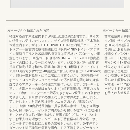
左ページから抽出された内容
右ページから抽出
特注対応晶非木造室内ドア[納期は受注後約2週間です。]サイズ
非木造室内引戸特
の特注をお受けいたします。。ザイズ特注E週D標準ドア木造非
イズ特注サイズの
木遮室内ドアデザインCTH・BV※CTH-B4※室内引戸クローゼソ
とDHの比率(掴畏
トドア一一園玄関収納可動聞仕切り収鏑~1"fBVトイレドアデザ
で訪れがあるため
イン新初且戸視入数22誌埋込沓宿りは宜尺材e=1700mmをご用
標準タイプCKH・B
意しています。l商品コードl価格/本￨lNQW口891￥3.000浪商品
囲'~H・DHが恒
コードの口にはカラー記号が入ります。ジヱラタパチ=回園1昔
ザインCHH・BV斑C
掲り町特定植囲は柿枠の閉経由に準じH。ll標準ドア・トイレド
憧先となり‘DW
ア用11膏摺り(e)W寸法-48誤認定尺材出しの場合はe.1700mmで
醐に準じま丸主!!
す。部品ー部材尭注・にて工場にご注宜ください.床階段盗作句
イン引遣い戸2枚建
@デッドロック錠マスターキー特注対応各部屋を閉じ鍵で施解
孟1954細長比(
錠できるマスヲーキーを特注にて製作いたします。(同ーキーと
W寸法一48612
違い、各部屋同士の鍵は異なります)固1有償苗品lこ世宜のある
ーゼソトドア玄関
デッド白河t:，マスターキー附応できません.2親子ドアは取付け
お手入れ方途発注
できません。@単体ドアの加工なしドア本体の加工をせずに出
荷いたします。対応内容は特注マニュアJレでご確認くださ
し、。有償SsIil商品特長価格一貫規格褒甚参寸，去納まり図@
明かり採り取付けトイレドア周の明かり採りを標準ド?に取付け
ることができまTo*明かり繰りt1現渇で取付げることもできま
す。お手入れ方濯@サテンゴールド丁番仕犠枠出荷対応、サテ
ンコールド丁番仕様による枠の出荷をいたします。@本体アン
ダー力ツト対応換気が必要な場合、ドア下端をアンダーカッ卜