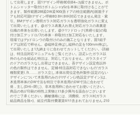
して出荷します。固1デザイン呼称8D剖B4~;tj掘できません。ボ
トムシャッター取付けボトムシャy5zを本体に取付けることがで
きます。製作範囲288孟DW孟900(吾ドアの特注範囲内)斑親子ド
アも対応可固tデザイン呼称BD.BH.Bl叫対応できません発注・索
引。BMデザイン透明ガラス対応ガラスを透明強化ガラスに変え
て出荷いたします。@ガラス表裏入れ替え対応ガラスの表裏逆
仕織の本体を出荷いたします。@テ1ツドロック(本締り錠)の取
付け加工デッドロ/7の本体・枠取付け加工対応をいたします。
現場ではデyドロンウの取付けのみの施工となります。固1組子
ドアは対応で梓せん。@縦枠足伸ばし縦枠の足を100mm伸ばし
て出荷いたしま1九納まりに合わせてカットしてください。-詳細
は、特注品対応マニュアルをご覧ください。語疋レたガラス以
外のものを組込む特注は、対応しておりません。ガラスタイプ
のドアのガラスなし出荷はできません。吾デザイン設定色以外
の色の製作はできません。定補-特注晶対応できないもの'ガラス
種類変更I..ft.........ガラス立し:本体出荷位定色外製作-設定のない
デザインについて木造用のみのテtザイン(J色設定デザイン)は、
木造用本体のDW寸法を特注で非木造用のDW寸法に合わせて
発，主し(DHI~閉じ)、非木造用枠に合わせてお使いください。
商品の色U‘印刷の特性上実物とt1多少興与る温合がございます
のでご了承ください。嫡敏価格には、消費税、ガラスIt(ガラス
組品商品を除<)、組立代取付費運賃lIi't1含まれておりません.210