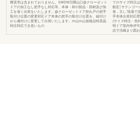
獲賃等は含まれておりません。SWDW日開山口@クローゼット
てのサイズ特注は
ドアの加工なし把手なし対応等、本体・枠の部品・部材及び加
館定￨サテンゴー
工を省く出荷をいたします。@クローゼットドア折れ戸の把手
発，主し‘現場で
取付け位置の変更対応ドア本体の把手の取付け位置を、縦付け
手本体出荷封応壁
から備付けに変更して出荷いたします。m山m山規格品特丞晶.
(サイズ特注・色
特注対応でき忽いもの
明ドア室内奇伊可
志寸涜織まり図お