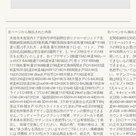
左ページから抽出された内容
右ページから抽出
木造非木造室内ドア室内弓伊司副間仕切りクローゼジトドア玄
玄関収納特注対応
聞眼納収納商品符!I新初鳳戸棚E長階段遺作紺有価1M晶蔓*寸i!納
(ウオール)ウオー
彦り図;/j手入れ方，き発達.索引208木造ク口-ゼ、ツトド、ア特
スの特注をお受けい
注対応品[納期は受注後約2週間です。]。サイズ特注サイズの特
W1630用カウン
注をお受けいたします。合イプデザイン2枚建1542:iW孟942レー
荷いたします。(W
ル付ICF-BAI4枚建11045孟W孟1制5続れ戸￨世イプCF-BBI6枚
できないもの股定
1111制6;量W;量27468枚建2748孟W'幻制8両聞き戸CH-BA553孟
できません。ウッ
W孟95312回孟DW孟4釦H09'12'18CH-BB両開き戸553:iW豆
色把手については
16531250亘DW:i8∞き戸但竺CH-BB片聞き戸1302孟W亘
い。サテンゴール
5021250孟DW亘4叩IOW=W-52H18CS-BB片開き戸CS-BA302孟
期は特注マニュア
W孟8522切孟DW;訪∞OW=W-52H20CS-BBCU-BA2枚建735亘W
ャビネノト0423
孟1995360壬DW:i9骨OOW=(W-1S)/21648.5孟H孟2390弓l戸￨ス
1九キャビネット
ライドCU-BB世イプCU-BC3枚建11074訓孟29641お陰口W吾蜘
式，キ4イピャVR、
1OW=(W+6l131臼8，5副部卯DH=H-55DH=H-44DH=H-44DH=H-
き)200.:i>W<40
44DH=H-44DH=H-48.5DH=H-48，5下枠寸法算出公式目薄下枠Ij
者)400<W<8001
里込下枠-開き戸.引戸(スライドタイプ).折れ戸W-w旦旦DW補足
孟W<400260.:i
股定色舛製作吾デザイン設定色以外のデザインの製作はできま
き)528.:i>W<8
せん。ウッディーラインクラシック陸軍，ザテンゴールド色把
カウンター出荷対
手本体出荷対広￨サテンゴルド色把手Lついては有情部品にて発
す。(小口テープ6
注し、現場で交換してください。商品の色"、印刷の将位上、実
の之-0:玉E328
物と"多少異なる渇合がございますのでご7示ください.縄雌価格
サイズ特注対応ロー
には.消費税.ガラス代(ガラス組込商品を除<1、組立代、取付貨
ャビネントW12∞