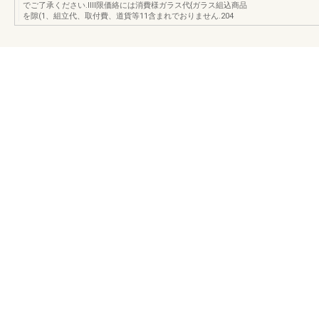
でご了承ください.IIlI限価絡には消費様ガラス代{ガラス組込商品
を隙(1、組立代、取付費、道貨等11含まれでおりません.204