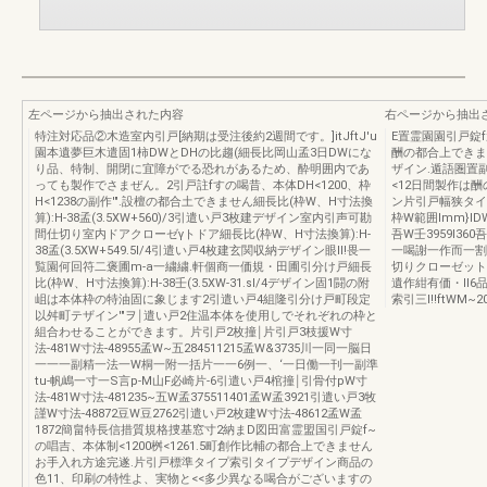
左ページから抽出された内容
右ページから抽出
特注対応品②木造室内引戸[納期は受注後約2週間です。]itJftJ'u
E置霊園園引戸錠f
園本遺夢巨木遣固1柿DWとDHの比趨(細長比岡山孟3日DWにな
酬の都合上できま
り品、特制、開閉に宜障がでる恐れがあるため、酔明囲内であ
ザイン.遁語圏置副
っても製作でさまぜん。2引戸註fすの喝昔、本体DH<1200、枠
<12日間製作は
H<1238の副作'".設檀の都合土できません細長比(枠W、H寸法換
ン片引戸幅狭タイ
算):H-38孟(3.5XW+560)/3引遣い戸3枚建デザイン室内引声可勘
枠W範囲Imm}ID
間仕切り室内ドアクローゼγトドア細長比(枠W、H寸法換算):H-
吾W壬3959I360吾
38孟(3.5XW+549.5l/4引遣い戸4枚建玄関収納デザイン眼lI!畏一
一喝謝一作而一割
覧園何回符二褒圃m-a一繍繍.軒個商一価規・田圃引分け戸細長
切りクローゼット
比(枠W、H寸法換算):H-38壬(3.5XW-31.sl/4デザイン固1闘の附
遺作紺有価・ll
岨は本体枠の特油固に象じます2引遣い戸4組隆引分け戸町段定
索引三l!!ftWM~2
以舛町テザイン'"ヲ￨遣い戸2住温本体を使用しでそれぞれの枠と
組合わせることができます。片引戸2枚撞￨片引戸3枝援W寸
法-481W寸法-48955孟W~五284511215孟W&3735川一同一脳日
一一一副精一法一W桐一附一括片一一6例一、‘一日働一刊一副準
tu-帆嶋一寸一S言p-M山F必崎片-6引遣い戸4棺撞￨引骨付pW寸
法-481W寸法-481235~五W孟375511401孟W孟3921引遣い戸3牧
謹W寸法-48872豆W豆2762引遣い戸2枚建W寸法-48612孟W孟
1872簡畠特長信措質規格捜基窓寸2納まD図田富霊盟国引戸錠f~
の唱吉、本体制<1200桝<1261.5町創作比輔の都合上できません
お手入れ方途完遂.片引戸標準タイプ索引タイプデザイン商品の
色11、印刷の特性よ、実物と<<多少異なる喝合がございますの